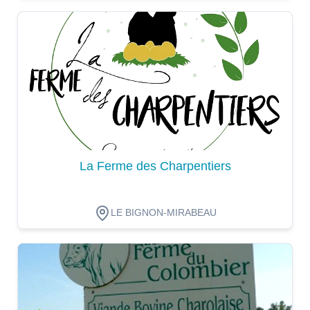
Dégustation
La Ferme des Charpentiers
LE BIGNON-MIRABEAU
Dégustation