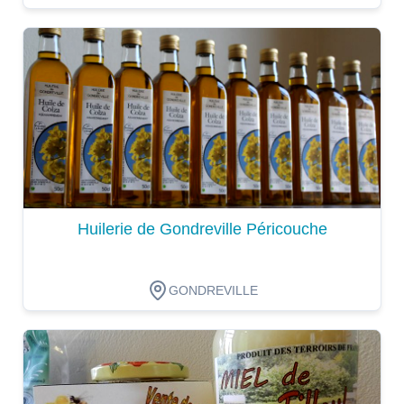
Dégustation
Huilerie de Gondreville Péricouche
GONDREVILLE
Dégustation