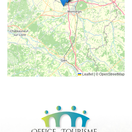
Leaflet
|
© OpenStreetMap