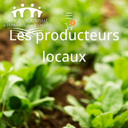
0
Les producteurs
locaux