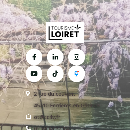
2 rue du couvent
45210 Ferrières-en-Gâtinais
ot@cc4v.fr
02 58 47 32 14