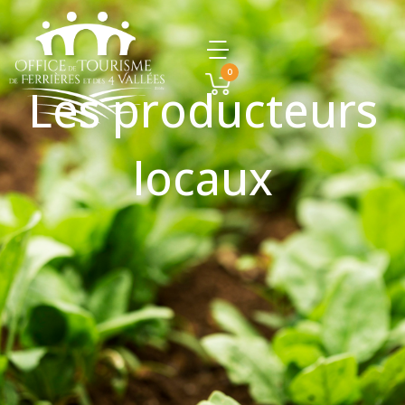
0
Les producteurs
locaux