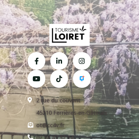
2 rue du couvent
45210 Ferrières-en-Gâtinais
ot@cc4v.fr
02 58 47 32 14