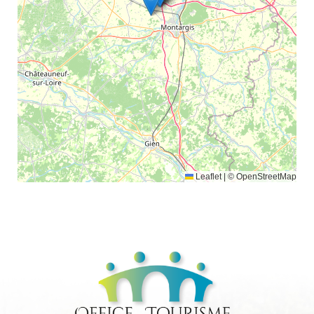
Leaflet
|
© OpenStreetMap