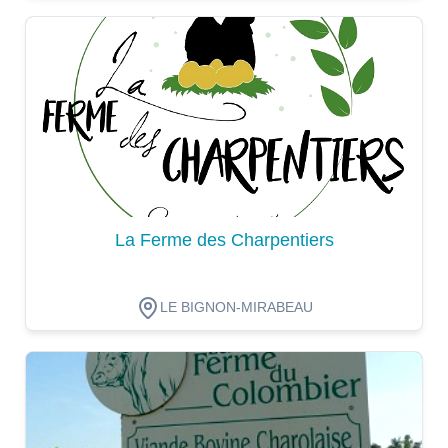
Dégustation
La Ferme des Charpentiers
LE BIGNON-MIRABEAU
Dégustation