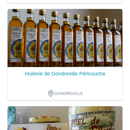
Dégustation
Huilerie de Gondreville Péricouche
GONDREVILLE
Dégustation