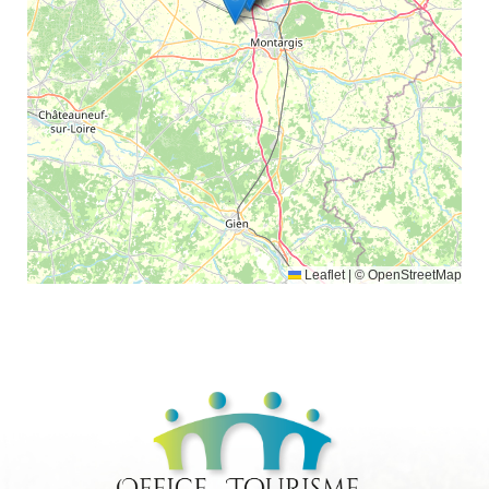
Leaflet
|
© OpenStreetMap