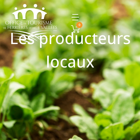
0
Les producteurs
locaux