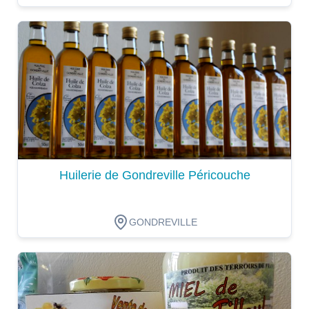
Dégustation
Huilerie de Gondreville Péricouche
GONDREVILLE
Dégustation