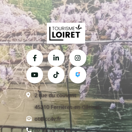
2 rue du couvent
45210 Ferrières-en-Gâtinais
ot@cc4v.fr
02 58 47 32 14