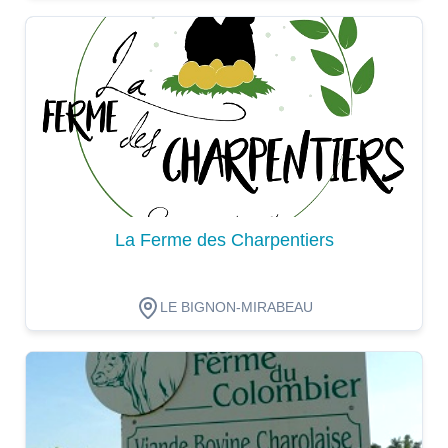
Dégustation
La Ferme des Charpentiers
LE BIGNON-MIRABEAU
Dégustation