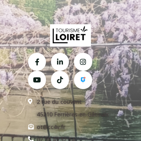
2 rue du couvent
45210 Ferrières-en-Gâtinais
ot@cc4v.fr
02 58 47 32 14