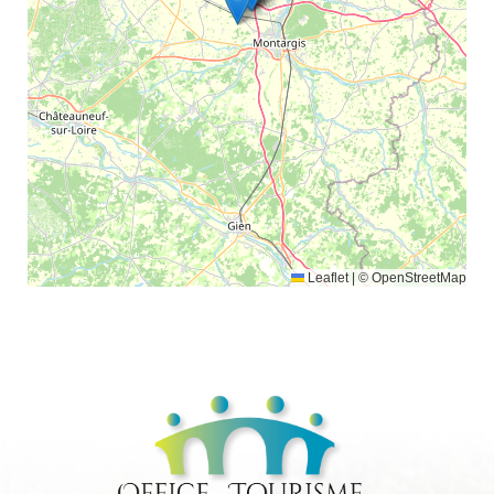
Leaflet
|
© OpenStreetMap