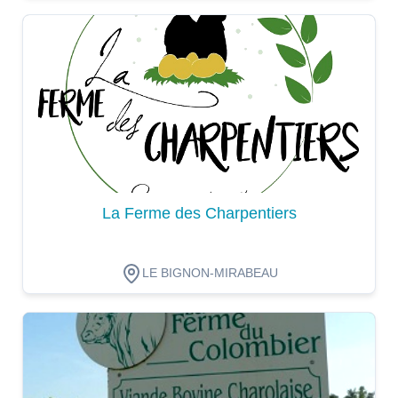
Dégustation
La Ferme des Charpentiers
LE BIGNON-MIRABEAU
Dégustation