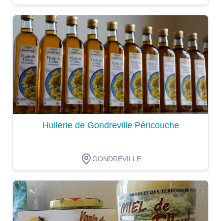
Dégustation
Huilerie de Gondreville Péricouche
GONDREVILLE
Dégustation