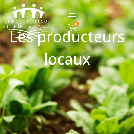
0
Les producteurs
locaux