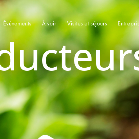
Événements
À voir
Visites et séjours
Entrepri
ducteur