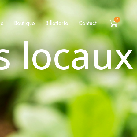
0
se
Boutique
Billetterie
Contact
s locaux