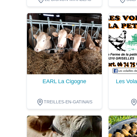
Dégustation
Dégustat
EARL La Cigogne
Les Volai
TREILLES-EN-GATINAIS
Dégustation
Dégustat