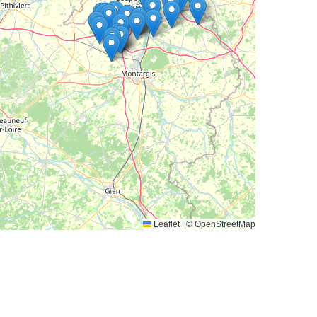
Leaflet
|
© OpenStreetMap