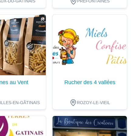
UX-DU-GÂTINAIS
PRÉFONTAINES
ion
Dégustation
nes au Vent
Rucher des 4 vallées
LLES-EN-GÂTINAIS
ROZOY-LE-VIEIL
ion
Dégustation