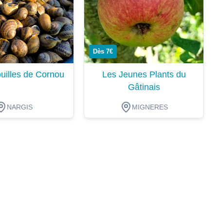
Dès 7€
uilles de Cornou
Les Jeunes Plants du
Gâtinais
NARGIS
MIGNERES
ion
Dégustation