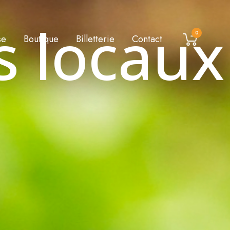
s locaux
0
se
Boutique
Billetterie
Contact