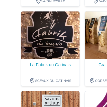
GONDREVILLE
SCEA
Dégustation
Dégustat
La Fabrik du Gâtinais
Grai
SCEAUX-DU-GÂTINAIS
CORBEI
Dégustation
Dégustat