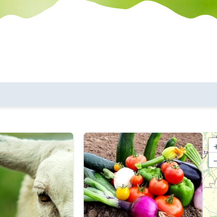
les communes
critères