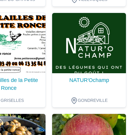
ion
Dégustation
lles de la Petite
NATUR'Ochamp
Ronce
GRISELLES
GONDREVILLE
ion
Dégustation