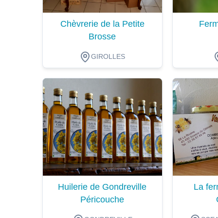
Chèvrerie de la Petite
Ferm
Brosse
GIROLLES
Dégustation
Dégustat
Huilerie de Gondreville
La fer
Péricouche