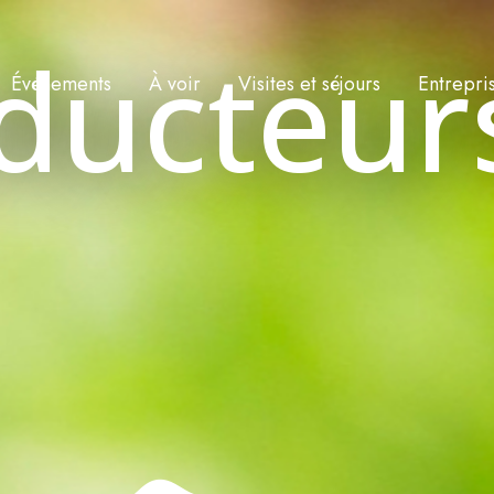
ducteur
Événements
À voir
Visites et séjours
Entrepri