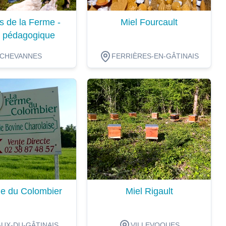
s de la Ferme -
Miel Fourcault
 pédagogique
CHEVANNES
FERRIÈRES-EN-GÂTINAIS
ion
Dégustation
e du Colombier
Miel Rigault
UX-DU-GÂTINAIS
VILLEVOQUES