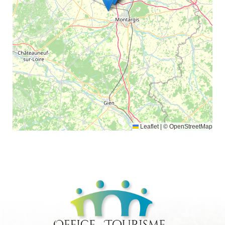
Leaflet
|
© OpenStreetMap