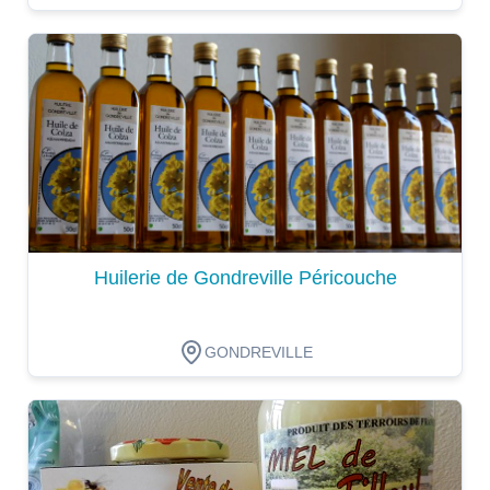
Dégustation
Huilerie de Gondreville Péricouche
GONDREVILLE
Dégustation