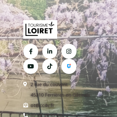
2 rue du couvent
45210 Ferrières-en-Gâtinais
ot@cc4v.fr
02 58 47 32 14