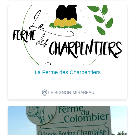
Dégustation
La Ferme des Charpentiers
LE BIGNON-MIRABEAU
Dégustation