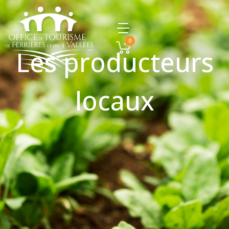
0
Les producteurs
locaux