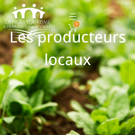
0
Les producteurs
locaux