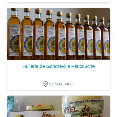
Dégustation
Huilerie de Gondreville Péricouche
GONDREVILLE
Dégustation