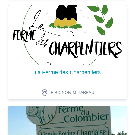
Dégustation
La Ferme des Charpentiers
LE BIGNON-MIRABEAU
Dégustation