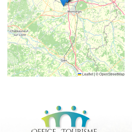
Leaflet
|
© OpenStreetMap