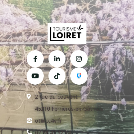
2 rue du couvent
45210 Ferrières-en-Gâtinais
ot@cc4v.fr
02 58 47 32 14