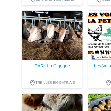
Dégustation
Dégustat
EARL La Cigogne
Les Volai
TREILLES-EN-GATINAIS
Dégustation
Dégustat