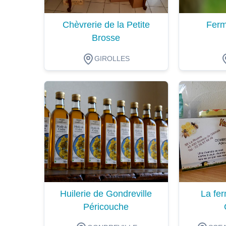
Chèvrerie de la Petite
Ferm
Brosse
GIROLLES
Dégustation
Dégustat
Huilerie de Gondreville
La fer
Péricouche