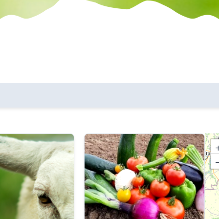
les communes
critères