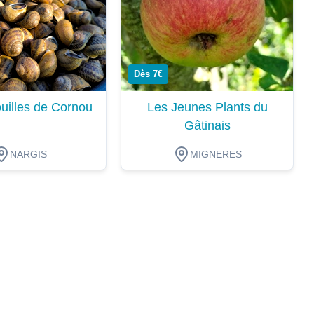
Dès 7€
uilles de Cornou
Les Jeunes Plants du
Gâtinais
NARGIS
MIGNERES
ion
Dégustation