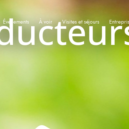
ducteur
Événements
À voir
Visites et séjours
Entrepri