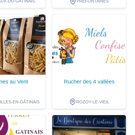
UX-DU-GÂTINAIS
PRÉFONTAINES
ion
Dégustation
nes au Vent
Rucher des 4 vallées
LLES-EN-GÂTINAIS
ROZOY-LE-VIEIL
ion
Dégustation