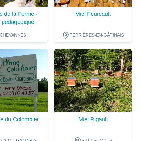
s de la Ferme -
Miel Fourcault
 pédagogique
CHEVANNES
FERRIÈRES-EN-GÂTINAIS
ion
Dégustation
e du Colombier
Miel Rigault
UX-DU-GÂTINAIS
VILLEVOQUES