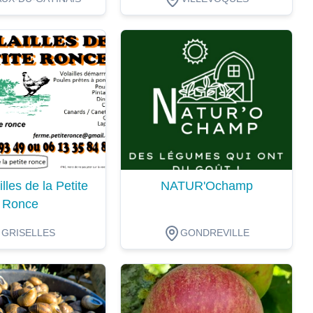
ion
Dégustation
lles de la Petite
NATUR'Ochamp
Ronce
GRISELLES
GONDREVILLE
ion
Dégustation