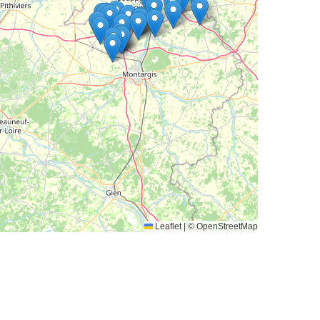
Leaflet
|
© OpenStreetMap