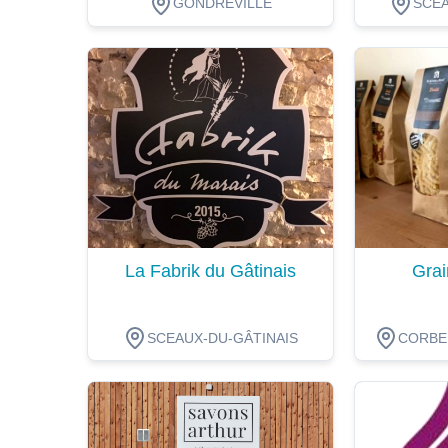
GONDREVILLE
SCEA
Dégustation
Dégustat
La Fabrik du Gâtinais
Grai
SCEAUX-DU-GÂTINAIS
CORBEI
Dégustation
Dégustat