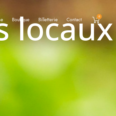
s locaux
0
se
Boutique
Billetterie
Contact