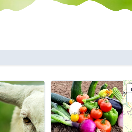
les communes
critères