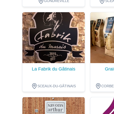
GONDREVILLE
SCEA
Dégustation
Dégustat
La Fabrik du Gâtinais
Grai
SCEAUX-DU-GÂTINAIS
CORBEI
Dégustation
Dégustat