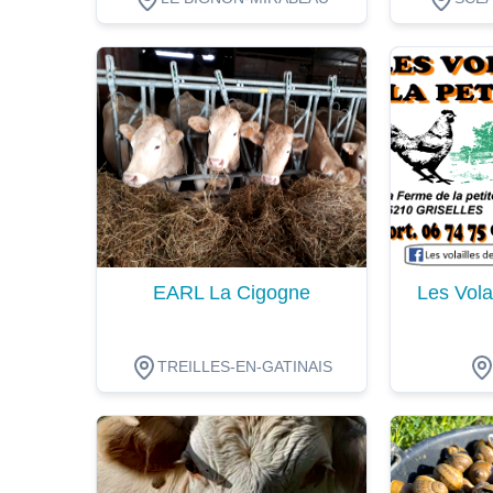
Dégustation
Dégustat
EARL La Cigogne
Les Volai
TREILLES-EN-GATINAIS
Dégustation
Dégustat