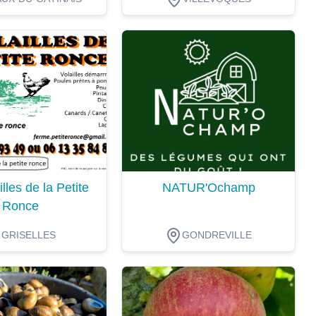
ion
Dégustation
lles de la Petite
NATUR'Ochamp
Ronce
GRISELLES
GONDREVILLE
ion
Dégustation