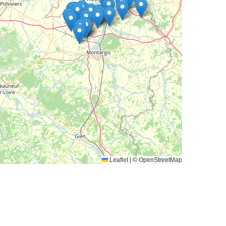
Leaflet
|
© OpenStreetMap