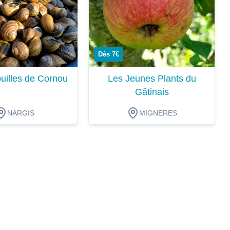
Dès 7€
uilles de Cornou
Les Jeunes Plants du
Gâtinais
NARGIS
MIGNERES
ion
Dégustation