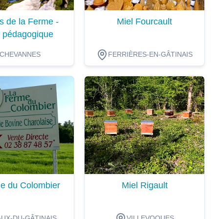
s de la Ferme -
Miel Fourcault
 pédagogique
CHEVANNES
FERRIÈRES-EN-GÂTINAIS
ion
Dégustation
e du Colombier
Miel Rigault
UX-DU-GÂTINAIS
VILLEVOQUES