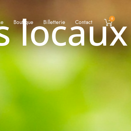
s locaux
0
se
Boutique
Billetterie
Contact