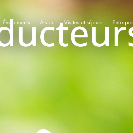
ducteur
Événements
À voir
Visites et séjours
Entrepri