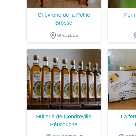
Chèvrerie de la Petite
Ferm
Brosse
GIROLLES
Dégustation
Dégustat
Huilerie de Gondreville
La fer
Péricouche