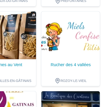
UX-DU-GÂTINAIS
PRÉFONTAINES
ion
Dégustation
nes au Vent
Rucher des 4 vallées
LLES-EN-GÂTINAIS
ROZOY-LE-VIEIL
ion
Dégustation