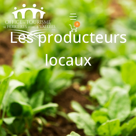
0
Les producteurs
locaux