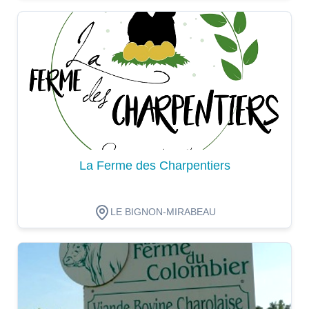
Dégustation
La Ferme des Charpentiers
LE BIGNON-MIRABEAU
Dégustation