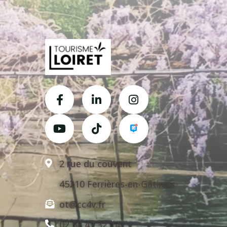
2 rue du couvent
45210 Ferrières-en-Gâtinais
ot@cc4v.fr
02 58 47 32 14