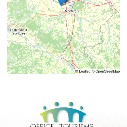
Leaflet
|
© OpenStreetMap