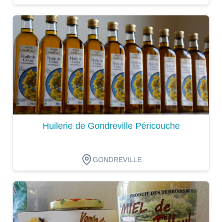
Dégustation
Huilerie de Gondreville Péricouche
GONDREVILLE
Dégustation