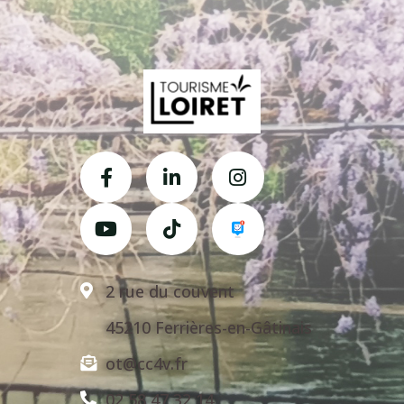
2 rue du couvent
45210 Ferrières-en-Gâtinais
ot@cc4v.fr
02 58 47 32 14