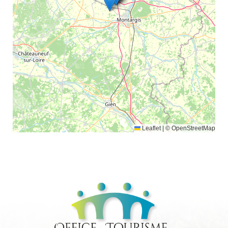
Leaflet
|
© OpenStreetMap