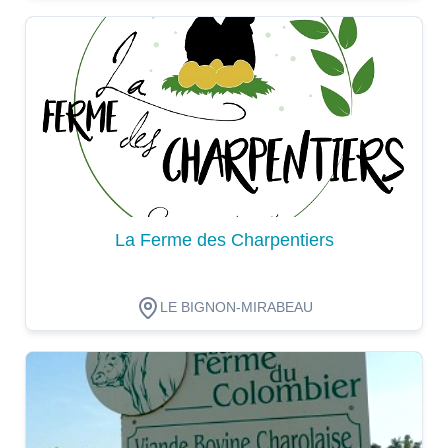
Dégustation
La Ferme des Charpentiers
LE BIGNON-MIRABEAU
Dégustation