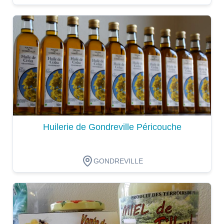
Dégustation
Huilerie de Gondreville Péricouche
GONDREVILLE
Dégustation