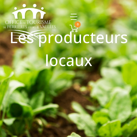
0
Les producteurs
locaux