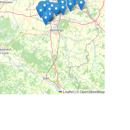
Leaflet
|
© OpenStreetMap