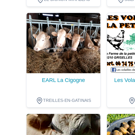
Dégustation
Dégustat
EARL La Cigogne
Les Volai
TREILLES-EN-GATINAIS
Dégustation
Dégustat