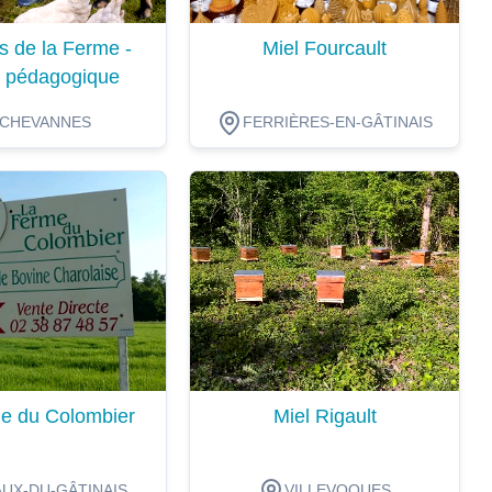
s de la Ferme -
Miel Fourcault
 pédagogique
CHEVANNES
FERRIÈRES-EN-GÂTINAIS
ion
Dégustation
e du Colombier
Miel Rigault
UX-DU-GÂTINAIS
VILLEVOQUES