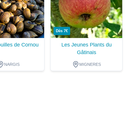
Dès 7€
uilles de Cornou
Les Jeunes Plants du
Gâtinais
NARGIS
MIGNERES
ion
Dégustation