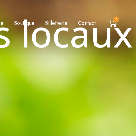
s locaux
0
se
Boutique
Billetterie
Contact