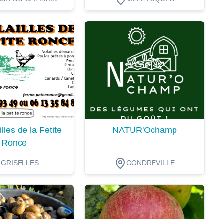
ion
Dégustation
lles de la Petite
NATUR'Ochamp
Ronce
GRISELLES
GONDREVILLE
ion
Dégustation