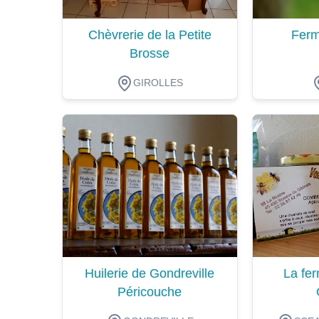
Chèvrerie de la Petite
Ferm
Brosse
GIROLLES
Dégustation
Dégustat
Huilerie de Gondreville
La fer
Péricouche