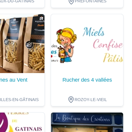
UX-DU-GÂTINAIS
PRÉFONTAINES
ion
Dégustation
nes au Vent
Rucher des 4 vallées
LLES-EN-GÂTINAIS
ROZOY-LE-VIEIL
ion
Dégustation