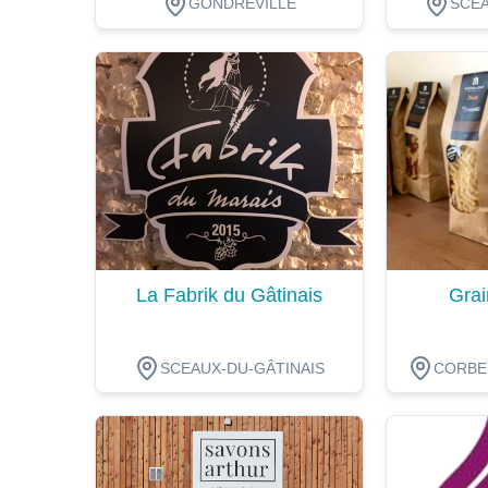
GONDREVILLE
SCEA
Dégustation
Dégustat
La Fabrik du Gâtinais
Grai
SCEAUX-DU-GÂTINAIS
CORBEI
Dégustation
Dégustat