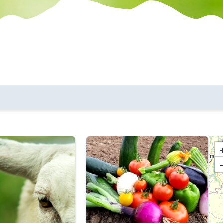
les communes
critères