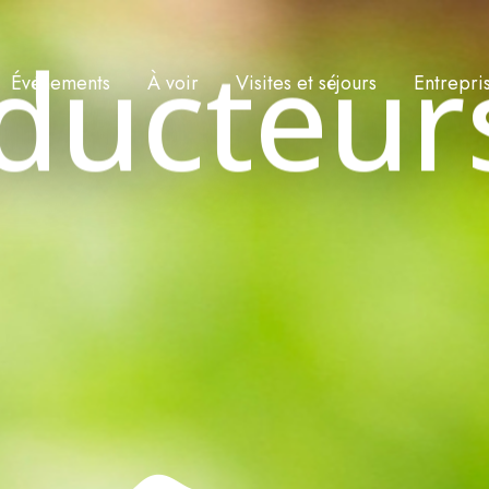
ducteur
Événements
À voir
Visites et séjours
Entrepri