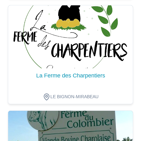
Dégustation
La Ferme des Charpentiers
LE BIGNON-MIRABEAU
Dégustation