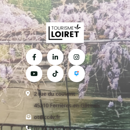
2 rue du couvent
45210 Ferrières-en-Gâtinais
ot@cc4v.fr
02 58 47 32 14