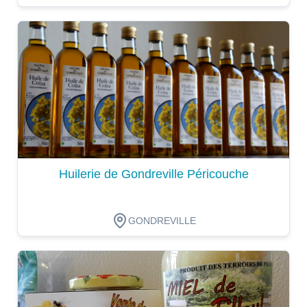
Dégustation
Huilerie de Gondreville Péricouche
GONDREVILLE
Dégustation