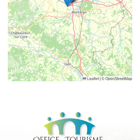
Leaflet
|
© OpenStreetMap