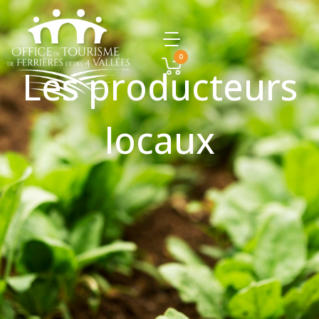
0
Les producteurs
locaux