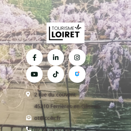
2 rue du couvent
45210 Ferrières-en-Gâtinais
ot@cc4v.fr
02 58 47 32 14