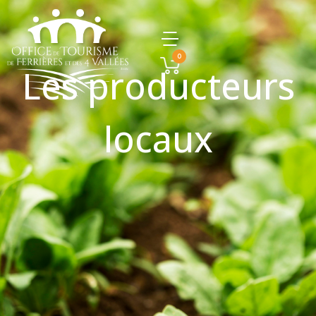
0
Les producteurs
locaux