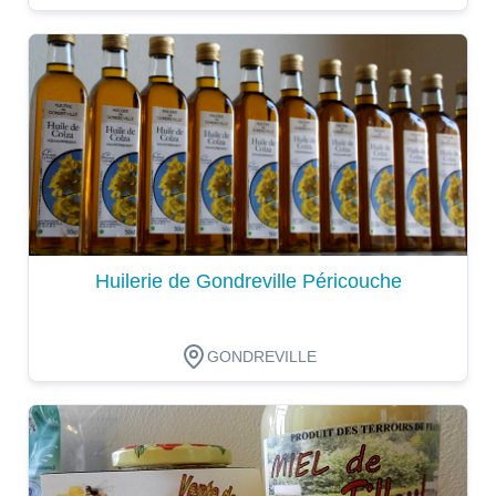
Dégustation
Huilerie de Gondreville Péricouche
GONDREVILLE
Dégustation