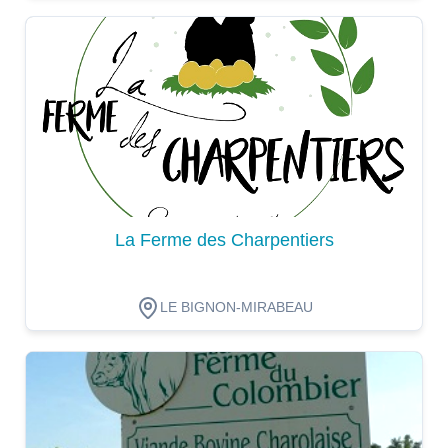
Dégustation
La Ferme des Charpentiers
LE BIGNON-MIRABEAU
Dégustation