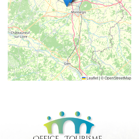
Leaflet
|
© OpenStreetMap