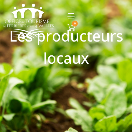
0
Les producteurs
locaux