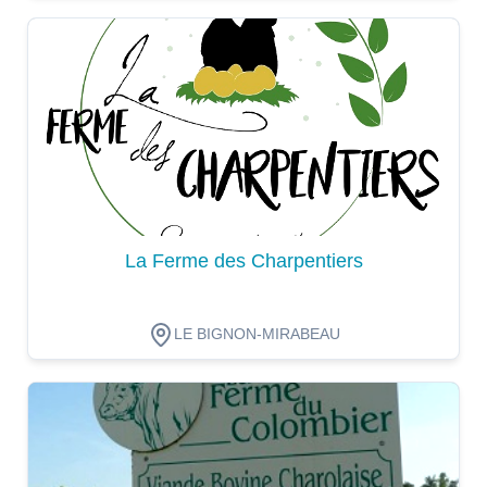
Dégustation
La Ferme des Charpentiers
LE BIGNON-MIRABEAU
Dégustation