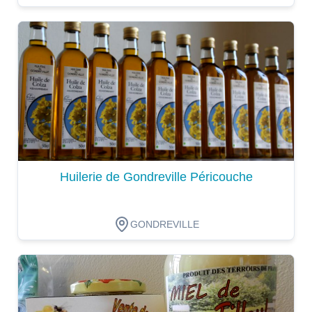
Dégustation
Huilerie de Gondreville Péricouche
GONDREVILLE
Dégustation