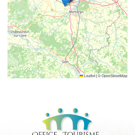
Leaflet
|
© OpenStreetMap