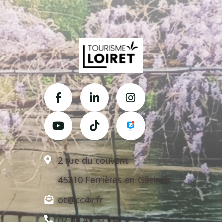
2 rue du couvent
45210 Ferrières-en-Gâtinais
ot@cc4v.fr
02 58 47 32 14