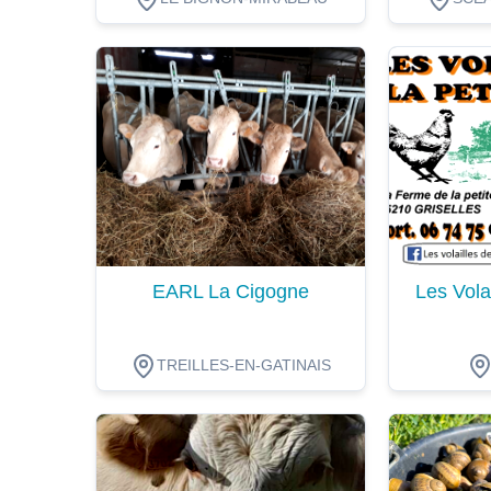
Dégustation
Dégustat
EARL La Cigogne
Les Volai
TREILLES-EN-GATINAIS
Dégustation
Dégustat