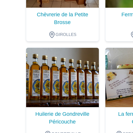
Chèvrerie de la Petite
Ferm
Brosse
GIROLLES
Dégustation
Dégustat
Huilerie de Gondreville
La fer
Péricouche