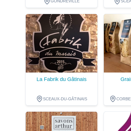
GONDREVILLE
SCEA
Dégustation
Dégustat
La Fabrik du Gâtinais
Grai
SCEAUX-DU-GÂTINAIS
CORBEI
Dégustation
Dégustat