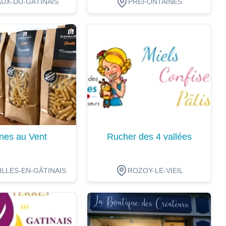
UX-DU-GÂTINAIS
PRÉFONTAINES
ion
Dégustation
nes au Vent
Rucher des 4 vallées
LLES-EN-GÂTINAIS
ROZOY-LE-VIEIL
ion
Dégustation