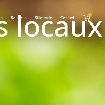
s locaux
0
se
Boutique
Billetterie
Contact