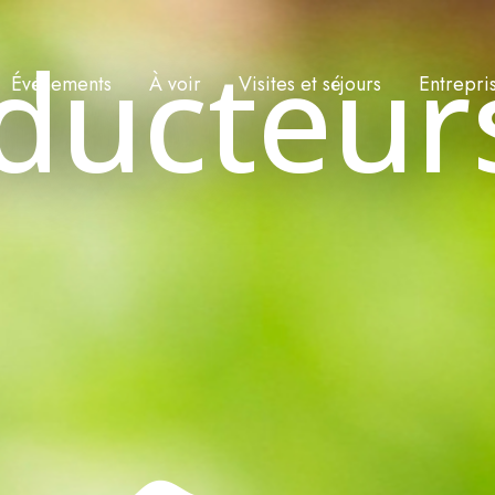
ducteur
Événements
À voir
Visites et séjours
Entrepri