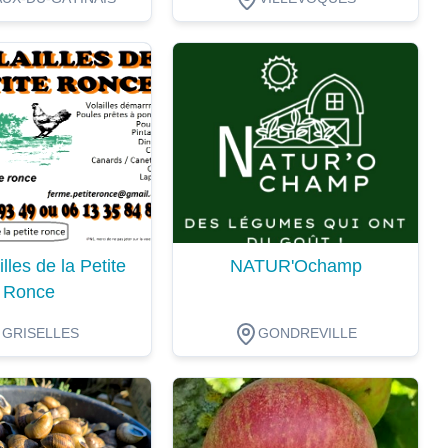
ion
Dégustation
lles de la Petite
NATUR'Ochamp
Ronce
GRISELLES
GONDREVILLE
ion
Dégustation