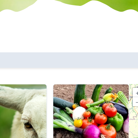
les communes
critères