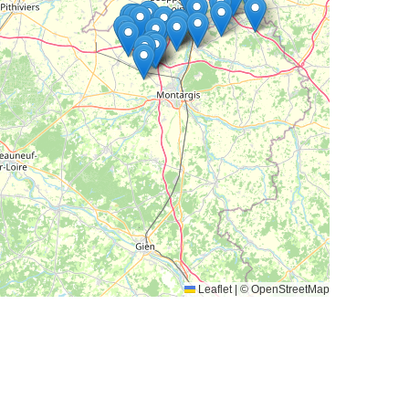
Leaflet
|
© OpenStreetMap