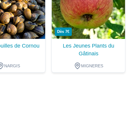
Dès 7€
uilles de Cornou
Les Jeunes Plants du
Gâtinais
NARGIS
MIGNERES
ion
Dégustation