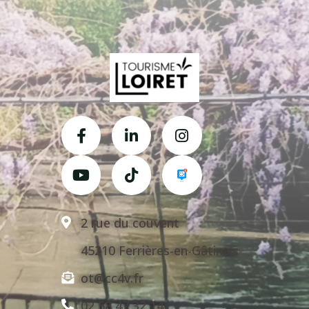
2 rue du couvent
45210 Ferrières-en-Gâtinais
ot@cc4v.fr
02 58 47 32 14