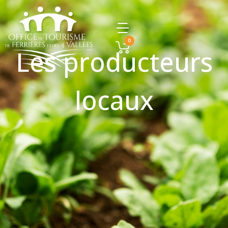
0
Les producteurs
locaux