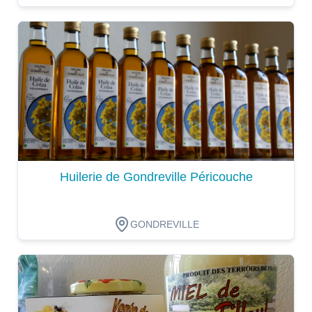
Dégustation
Huilerie de Gondreville Péricouche
GONDREVILLE
Dégustation