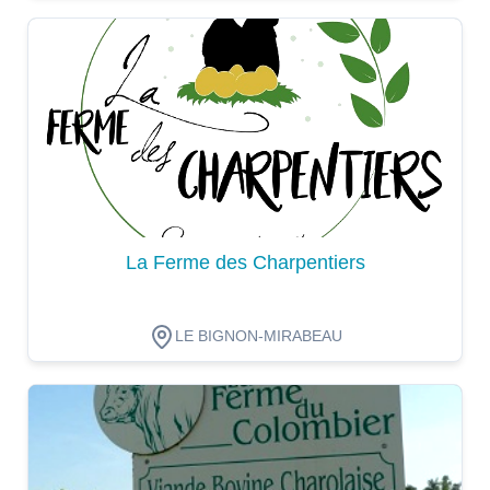
Dégustation
La Ferme des Charpentiers
LE BIGNON-MIRABEAU
Dégustation