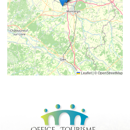
Leaflet
|
© OpenStreetMap