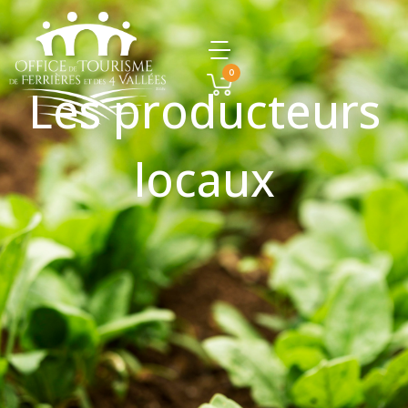
0
Les producteurs
locaux