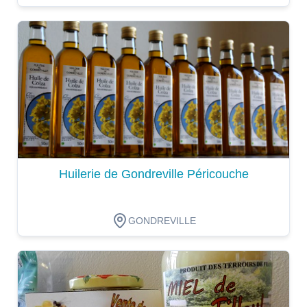
Dégustation
Huilerie de Gondreville Péricouche
GONDREVILLE
Dégustation