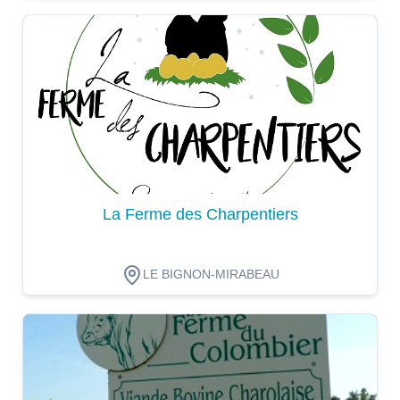
Dégustation
La Ferme des Charpentiers
LE BIGNON-MIRABEAU
Dégustation