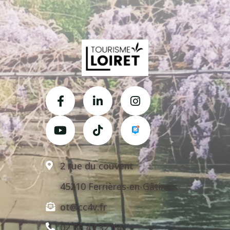
2 rue du couvent
45210 Ferrières-en-Gâtinais
ot@cc4v.fr
02 58 47 32 14