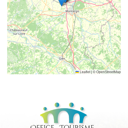
Leaflet
|
© OpenStreetMap