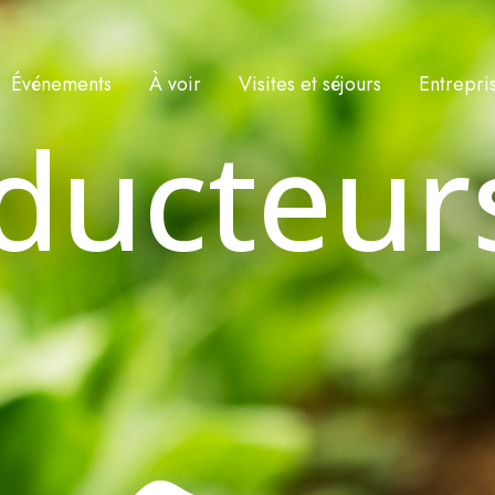
Événements
À voir
Visites et séjours
Entrepri
ducteur