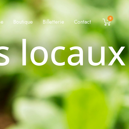
0
se
Boutique
Billetterie
Contact
s locaux