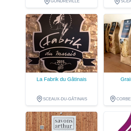
GONDREVILLE
SCEA
Dégustation
Dégustat
La Fabrik du Gâtinais
Grai
SCEAUX-DU-GÂTINAIS
CORBEI
Dégustation
Dégustat