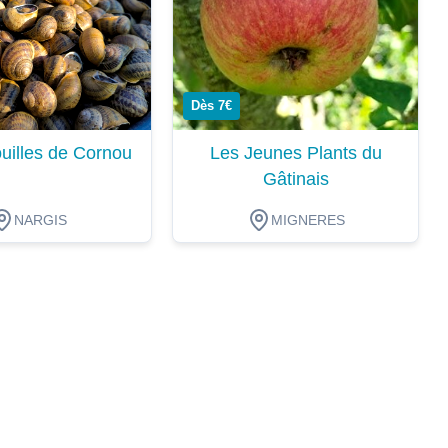
Dès 7€
uilles de Cornou
Les Jeunes Plants du
Gâtinais
NARGIS
MIGNERES
ion
Dégustation