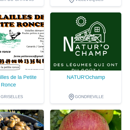
ion
Dégustation
lles de la Petite
NATUR'Ochamp
Ronce
GRISELLES
GONDREVILLE
ion
Dégustation