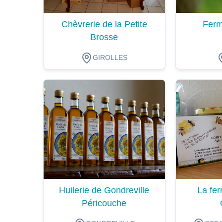
Chèvrerie de la Petite
Ferm
Brosse
GIROLLES
Dégustation
Dégustat
Huilerie de Gondreville
La fer
Péricouche