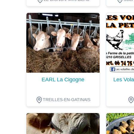
Dégustation
Dégustat
EARL La Cigogne
Les Volai
TREILLES-EN-GATINAIS
Dégustation
Dégustat