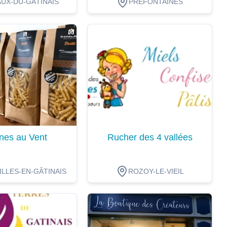
UX-DU-GÂTINAIS
PRÉFONTAINES
ion
Dégustation
nes au Vent
Rucher des 4 vallées
LLES-EN-GÂTINAIS
ROZOY-LE-VIEIL
ion
Dégustation