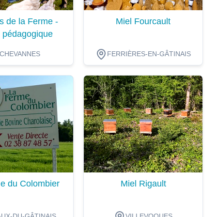
s de la Ferme -
Miel Fourcault
 pédagogique
CHEVANNES
FERRIÈRES-EN-GÂTINAIS
ion
Dégustation
e du Colombier
Miel Rigault
UX-DU-GÂTINAIS
VILLEVOQUES