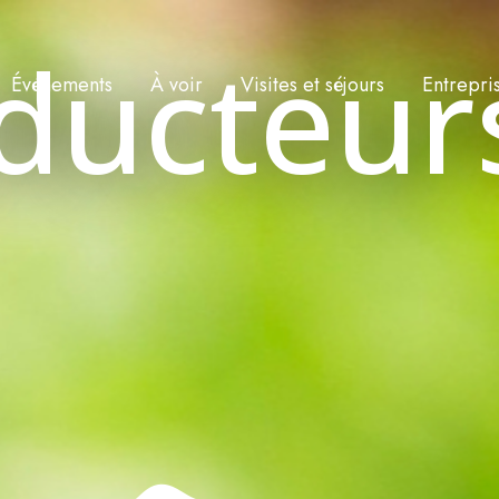
ducteur
Événements
À voir
Visites et séjours
Entrepri