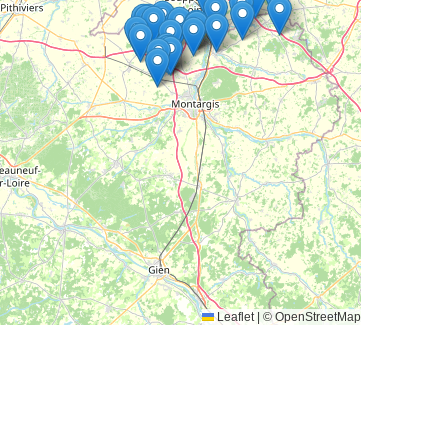
Leaflet
|
© OpenStreetMap