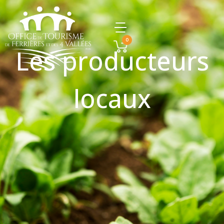
0
Les producteurs
locaux