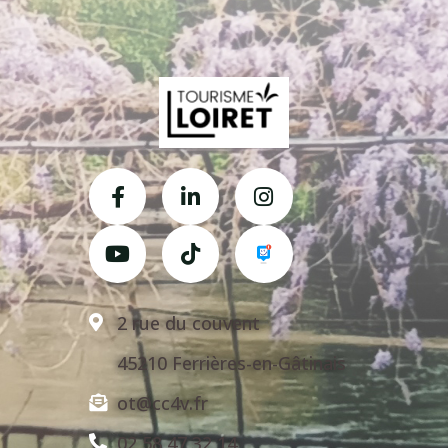
2 rue du couvent
45210 Ferrières-en-Gâtinais
ot@cc4v.fr
02 58 47 32 14