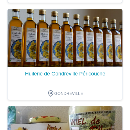
Dégustation
Huilerie de Gondreville Péricouche
GONDREVILLE
Dégustation