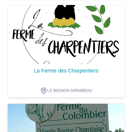
Dégustation
La Ferme des Charpentiers
LE BIGNON-MIRABEAU
Dégustation