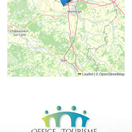
Leaflet
|
© OpenStreetMap