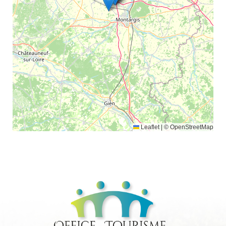
Leaflet
|
© OpenStreetMap