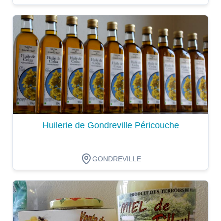
Dégustation
Huilerie de Gondreville Péricouche
GONDREVILLE
Dégustation