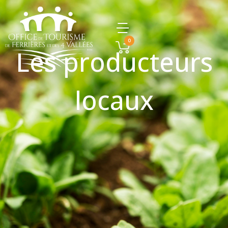
0
Les producteurs
locaux