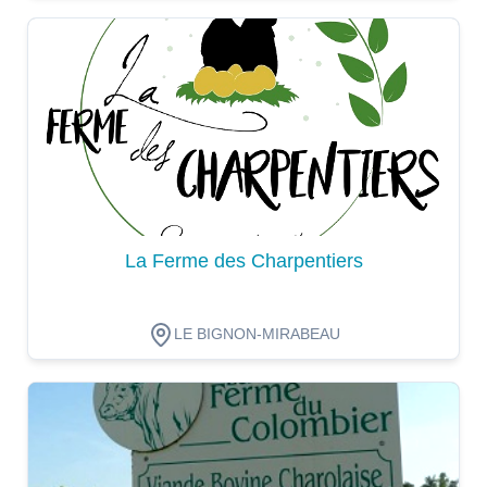
Dégustation
La Ferme des Charpentiers
LE BIGNON-MIRABEAU
Dégustation