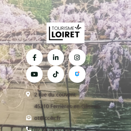
2 rue du couvent
45210 Ferrières-en-Gâtinais
ot@cc4v.fr
02 58 47 32 14