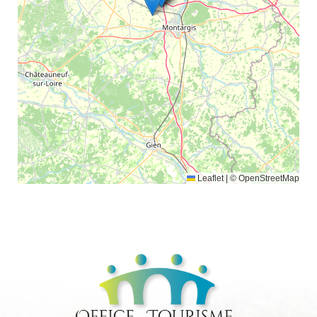
Leaflet
|
© OpenStreetMap