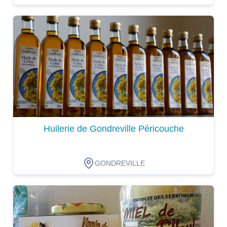
Dégustation
Huilerie de Gondreville Péricouche
GONDREVILLE
Dégustation