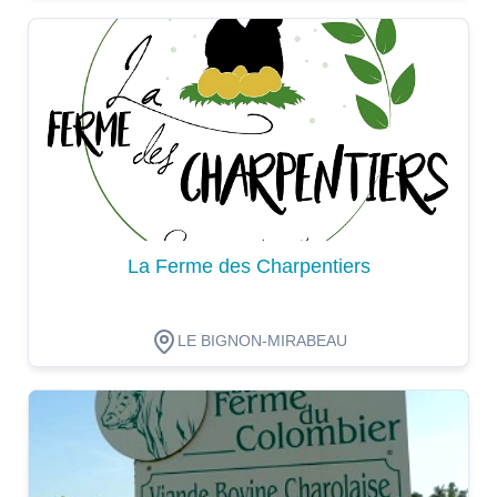
Dégustation
La Ferme des Charpentiers
LE BIGNON-MIRABEAU
Dégustation