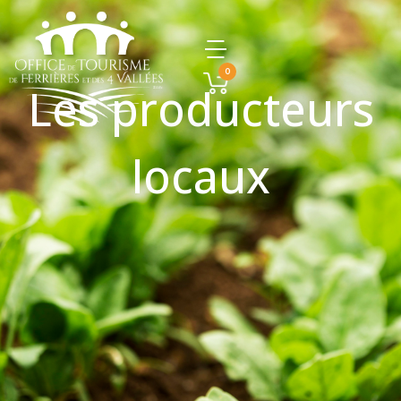
0
Les producteurs
locaux