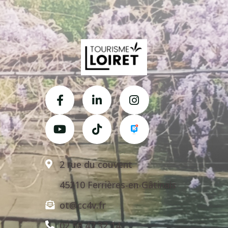
2 rue du couvent
45210 Ferrières-en-Gâtinais
ot@cc4v.fr
02 58 47 32 14