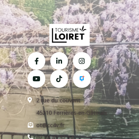
2 rue du couvent
45210 Ferrières-en-Gâtinais
ot@cc4v.fr
02 58 47 32 14