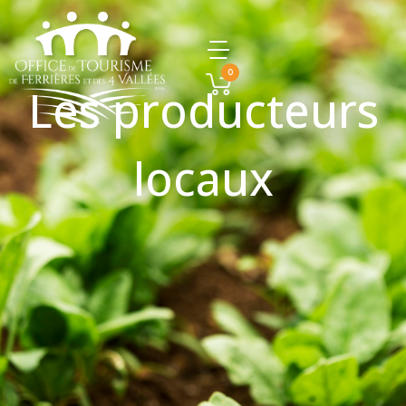
0
Les producteurs
locaux