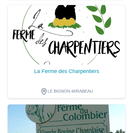
Dégustation
La Ferme des Charpentiers
LE BIGNON-MIRABEAU
Dégustation