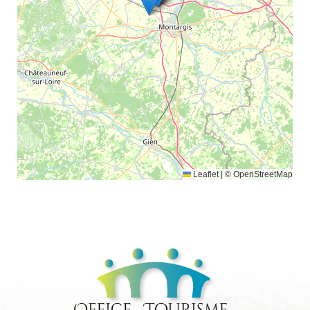
Leaflet
|
© OpenStreetMap