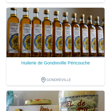
Dégustation
Huilerie de Gondreville Péricouche
GONDREVILLE
Dégustation