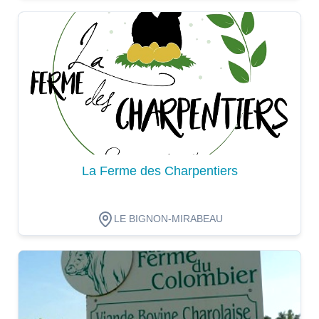
Dégustation
La Ferme des Charpentiers
LE BIGNON-MIRABEAU
Dégustation