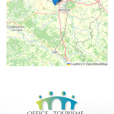
Leaflet
|
© OpenStreetMap