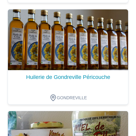
Dégustation
Huilerie de Gondreville Péricouche
GONDREVILLE
Dégustation