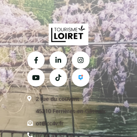
2 rue du couvent
45210 Ferrières-en-Gâtinais
ot@cc4v.fr
02 58 47 32 14