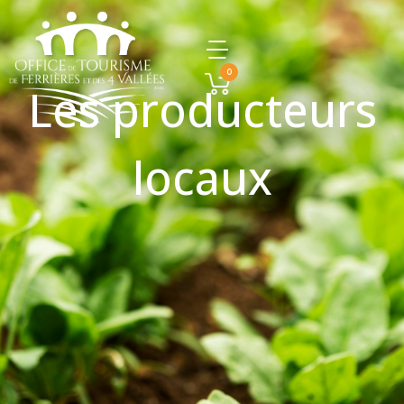
0
Les producteurs
locaux