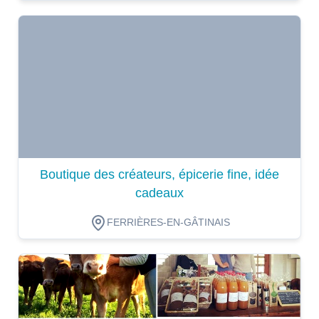
Dégustation
Boutique des créateurs, épicerie fine, idée
cadeaux
FERRIÈRES-EN-GÂTINAIS
Dégustation