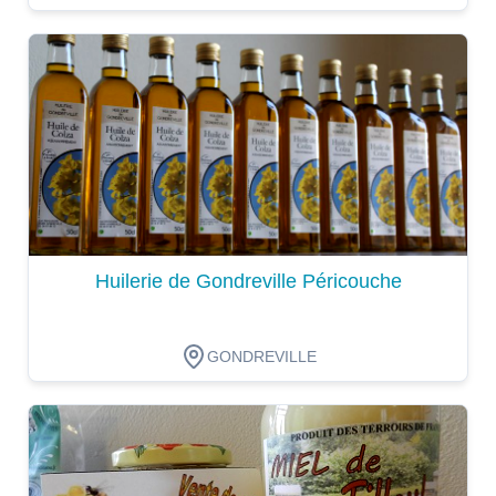
Dégustation
Huilerie de Gondreville Péricouche
GONDREVILLE
Dégustation