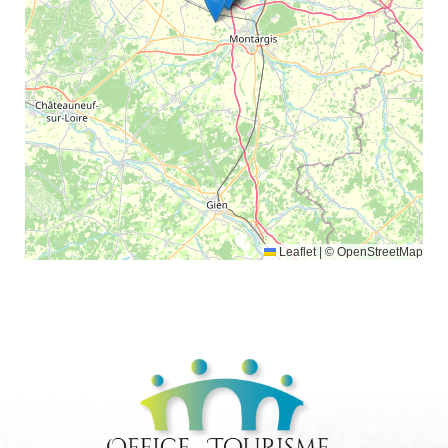
Leaflet
|
© OpenStreetMap