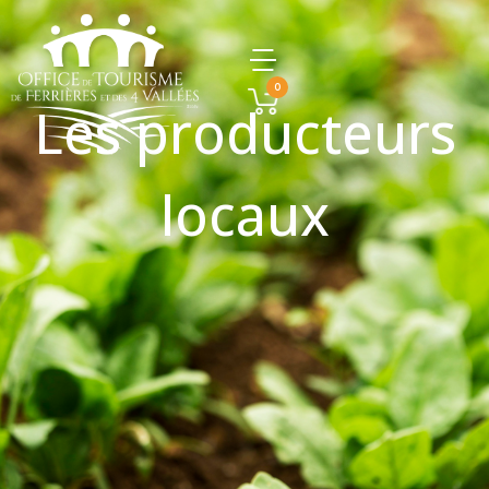
0
Les producteurs
locaux