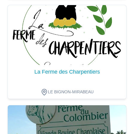
Dégustation
La Ferme des Charpentiers
LE BIGNON-MIRABEAU
Dégustation