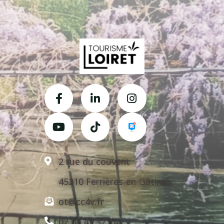
2 rue du couvent
45210 Ferrières-en-Gâtinais
ot@cc4v.fr
02 58 47 32 14