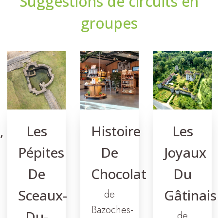
Suggestions de circuits en
groupes
,
Les
Histoire
Les
Pépites
De
Joyaux
De
Chocolat
Du
Sceaux-
Gâtinais
de
Bazoches-
Du-
de