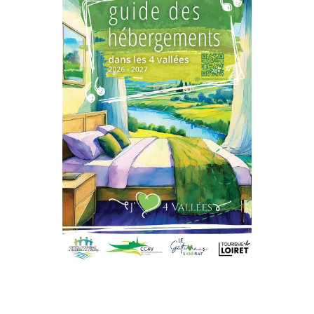
Ici
Cliquer
riche des 4 Vallées.
camping... Découvrez l'offre
logement insolite,
chambres d'hôtes,
d'hébergeurs. Gîtes,
Découvrez notre liste
4 Vallées ?
Où Dormir Dans Les