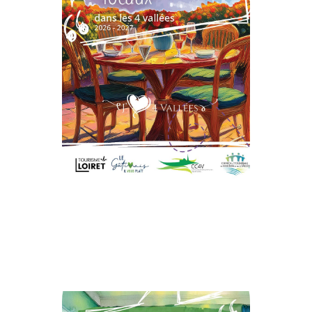
vos envies !
Un choix variés pour toutes
!
Producteurs Locaux
Restaurants Et
Guide Des
Demandez Le