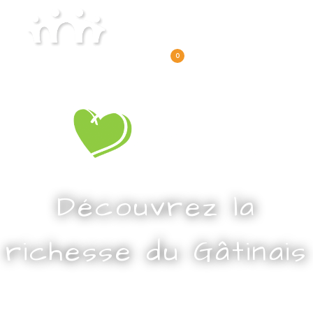
0
Découvrez la
richesse du Gâtinais