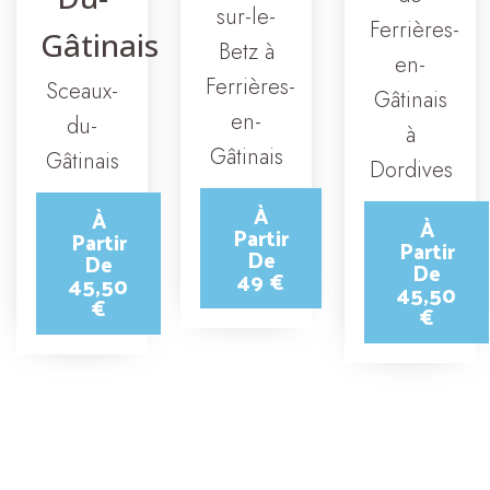
sur-le-
Ferrières-
Gâtinais
Betz à
en-
Ferrières-
Sceaux-
Gâtinais
en-
du-
à
Gâtinais
Gâtinais
Dordives
À
À
À
Partir
Partir
Partir
De
De
De
49 €
45,50
45,50
€
€