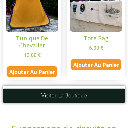
Tunique De
Tote Bag
Chevalier
6,00
€
12,00
€
Ajouter Au Panier
Ajouter Au Panier
Visiter La Boutique