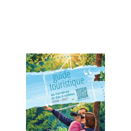
Ici
Cliquer
des 4 Vallées.
guidées de notre territoire
incontournables et visites
activités, lieux
Découvrez en un instant les