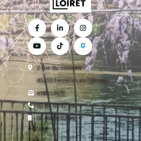
2 rue du couvent
45210 Ferrières-en-Gâtinais
ot@cc4v.fr
02 58 47 32 14
06 09 80 02 04
Accueil