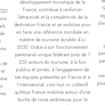
d
développement touristique de la
19
France, contribue à renforcer
2020
ré
l’attractivité et la compétitivité de la
ions
d'e
destination France et se mobilise pour
els
en faire une référence mondiale en
 de
matière de tourisme durable d’ici
t
2030. Grâce à son fonctionnement
insi
per
partenarial unique fédérant près de 1
par
200 acteurs du tourisme, à la fois
s de
publics et privés, à l’engagement de
 et
mes
ses équipes présentes en France et à
isme
plus
l’international, c’est tout un collectif
es
qu’Atout France mobilise autour d’une
res
feuille de route ambitieuse pour le