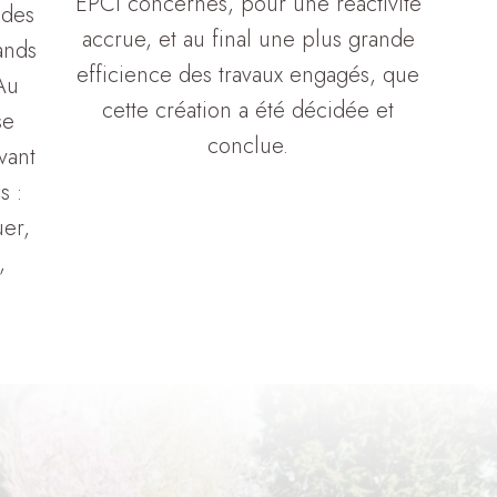
EPCI concernés, pour une réactivité
 des
accrue, et au final une plus grande
ands
efficience des travaux engagés, que
 Au
cette création a été décidée et
se
conclue.
vant
s :
er,
,