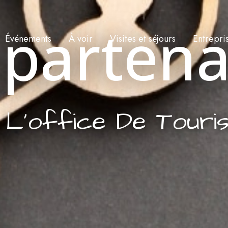
 partena
Événements
À voir
Visites et séjours
Entrepri
 L'office De Touri