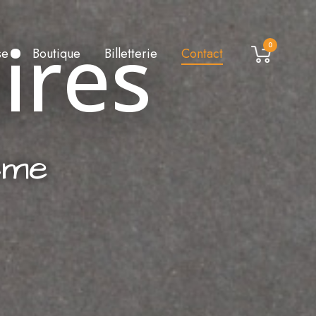
ires
0
se
Boutique
Billetterie
Contact
sme