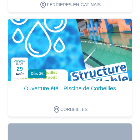
FERRIERES-EN-GATINAIS
JUSQU'AU
SAM
29
Dès 3€
Août
Ouverture été - Piscine de Corbeilles
CORBEILLES