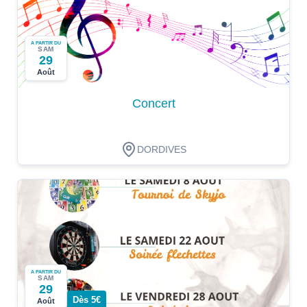
A PARTIR DU
SAM
29
Août
Concert
DORDIVES
A PARTIR DU
SAM
29
Dès 5€
Août