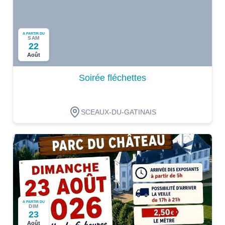
A PARTIR DU
SAM
22
Août
Soirée fléchettes
SCEAUX-DU-GATINAIS
A PARTIR DU
DIM
23
Août