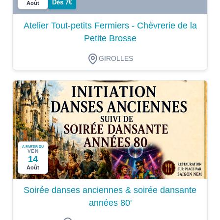
Dès 7€
Août
Atelier Tout-petits Fermiers - Chèvrerie de la
Petite Brosse
GIROLLES
A PARTIR DU
VEN
14
Août
Soirée danses anciennes & soirée dansante
années 80'