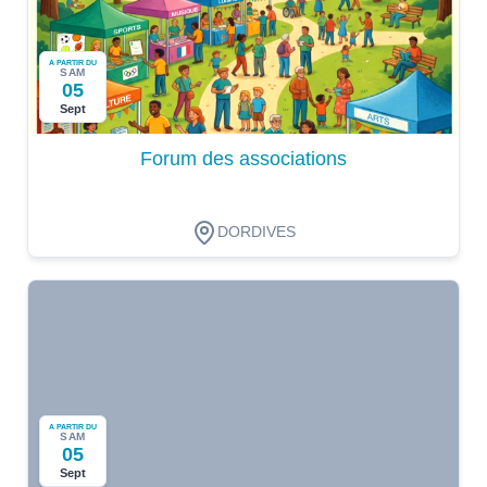
A PARTIR DU
SAM
05
Sept
Forum des associations
DORDIVES
A PARTIR DU
SAM
05
Sept