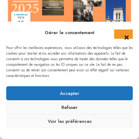
A PARTIR DU
VEN
18
Sept
Gérer le consentement
Exposition photographique
Pour offrir les meilleures expériences, nous utilisons des technologies telles que les
cookies pour stocker et/ou accéder aux informations des appareils. Le fait de
consentir à ces technologies nous permettra de traiter des données telles que le
FERRIERES-EN-GATINAIS
comportement de navigation ou les ID uniques sur ce site. Le fait de ne pas
consentir ou de retirer son consentement peut avoir un effet négatif sur certaines
caractéristiques et fonctions.
Accepter
Refuser
A PARTIR DU
Voir les préférences
DIM
20
Dès 25€
Sept