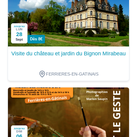
JUSQU'AU
LUN
28
Dès 8€
Sept
Visite du château et jardin du Bignon MIrabeau
FERRIERES-EN-GATINAIS
JUSQU'AU
DIM
06