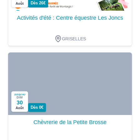
Dès 26€
Août
Activités d'été : Centre équestre Les Joncs
GRISELLES
JUSQU'AU
DIM
30
Dès 0€
Août
Chèvrerie de la Petite Brosse