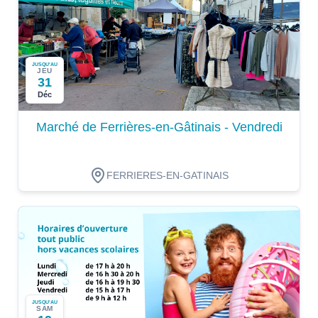
JUSQU'AU
JEU
31
Déc
Marché de Ferrières-en-Gâtinais - Vendredi
FERRIERES-EN-GATINAIS
JUSQU'AU
SAM