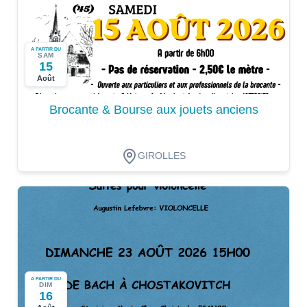
A PARTIR DU
SAM
15
Août
Brocante & Bourse aux jouets anciens
GIROLLES
A PARTIR DU
DIM
16