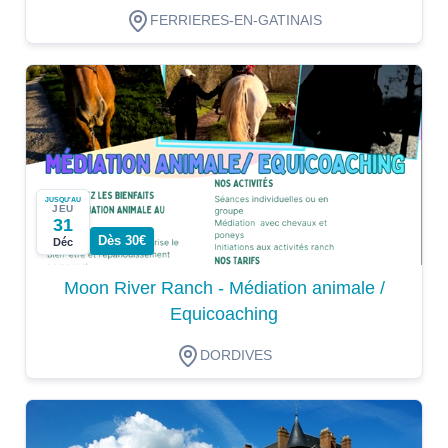
FERRIERES-EN-GATINAIS
JUSQU'AU
JEU
31
Dès 30€
Déc
Moon River Ranch - Médiation animale /
Equicoaching
DORDIVES