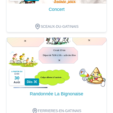
Concert
SCEAUX-DU-GATINAIS
A PARTIR DU
DIM
30
Dès 3€
Août
Randonnée La Bignonaise
FERRIERES-EN-GATINAIS