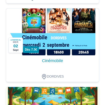
A PARTIR DU
MER
02
Dès 7.5€
Sept
Cinémobile
DORDIVES