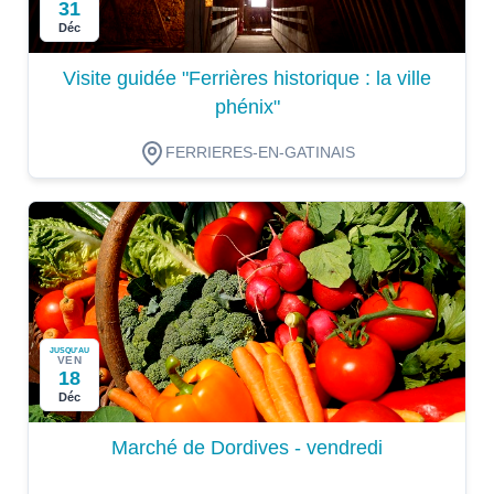
31
Déc
Visite guidée "Ferrières historique : la ville
phénix"
FERRIERES-EN-GATINAIS
JUSQU'AU
VEN
18
Déc
Marché de Dordives - vendredi