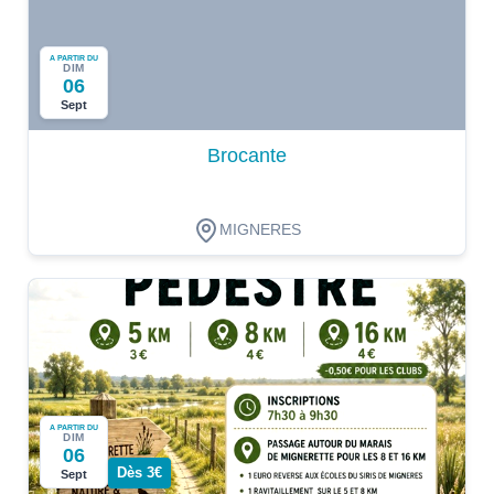
A PARTIR DU
DIM
06
Sept
Brocante
MIGNERES
A PARTIR DU
DIM
06
Dès 3€
Sept