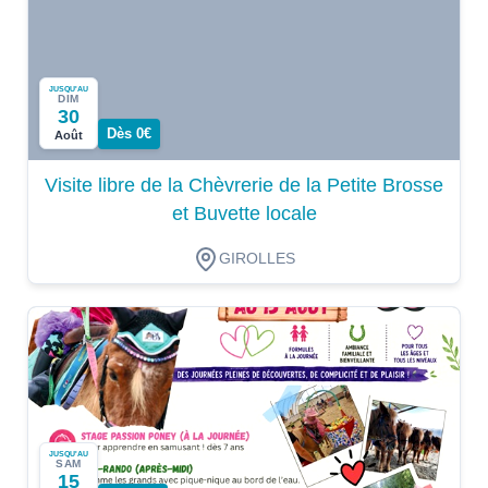
JUSQU'AU
DIM
30
Dès 0€
Août
Visite libre de la Chèvrerie de la Petite Brosse
et Buvette locale
GIROLLES
JUSQU'AU
SAM
15