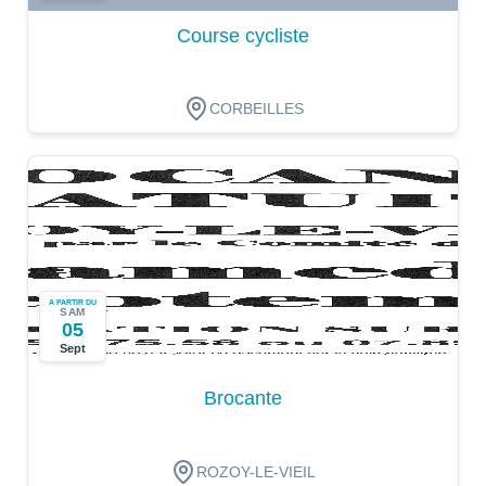
Course cycliste
CORBEILLES
A PARTIR DU
SAM
05
Sept
Brocante
ROZOY-LE-VIEIL