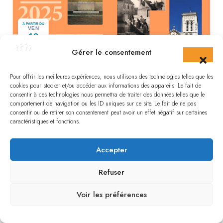
A PARTIR DU
VEN
18
Sept
Gérer le consentement
Exposition photographique
Pour offrir les meilleures expériences, nous utilisons des technologies telles que les
cookies pour stocker et/ou accéder aux informations des appareils. Le fait de
consentir à ces technologies nous permettra de traiter des données telles que le
FERRIERES-EN-GATINAIS
comportement de navigation ou les ID uniques sur ce site. Le fait de ne pas
consentir ou de retirer son consentement peut avoir un effet négatif sur certaines
caractéristiques et fonctions.
Accepter
Refuser
A PARTIR DU
Voir les préférences
DIM
20
Dès 25€
Sept