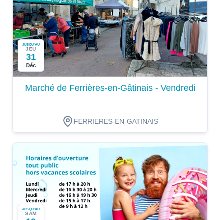
JUSQU'AU
JEU
31
Déc
Marché de Ferrières-en-Gâtinais - Vendredi
FERRIERES-EN-GATINAIS
JUSQU'AU
SAM