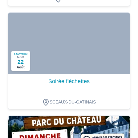
A PARTIR DU
SAM
22
Août
Soirée fléchettes
SCEAUX-DU-GATINAIS