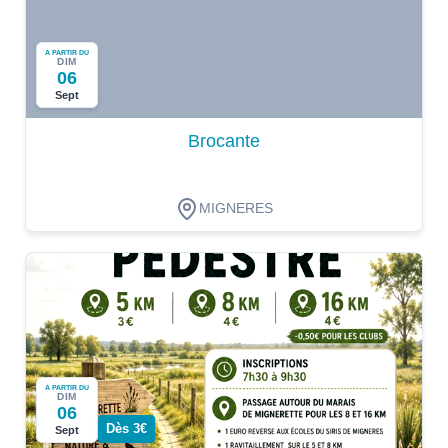
A PARTIR DU
DIM
06
Sept
Brocante
MIGNERES
A PARTIR DU
DIM
06
Dès 3€
Sept