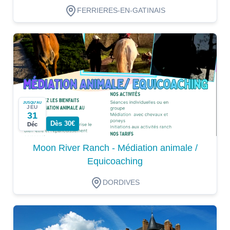
FERRIERES-EN-GATINAIS
JUSQU'AU
JEU
31
Dès 30€
Déc
Moon River Ranch - Médiation animale /
Equicoaching
DORDIVES