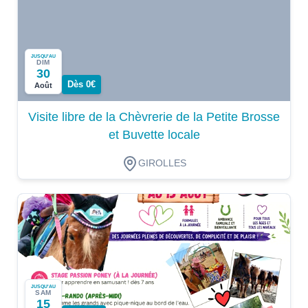
JUSQU'AU
DIM
30
Dès 0€
Août
Visite libre de la Chèvrerie de la Petite Brosse
et Buvette locale
GIROLLES
JUSQU'AU
SAM
15