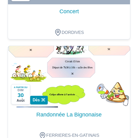
Concert
DORDIVES
A PARTIR DU
DIM
30
Dès 3€
Août
Randonnée La Bignonaise
FERRIERES-EN-GATINAIS