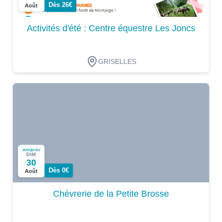
Dès 26€
Août
Activités d'été : Centre équestre Les Joncs
GRISELLES
JUSQU'AU
DIM
30
Dès 0€
Août
Chèvrerie de la Petite Brosse