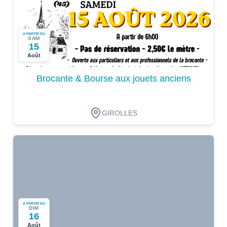
A PARTIR DU
SAM
15
Août
Brocante & Bourse aux jouets anciens
GIROLLES
A PARTIR DU
DIM
16
Août