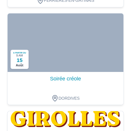
FERRIERES-EN-GATINAIS
A PARTIR DU
SAM
15
Août
Soirée créole
DORDIVES