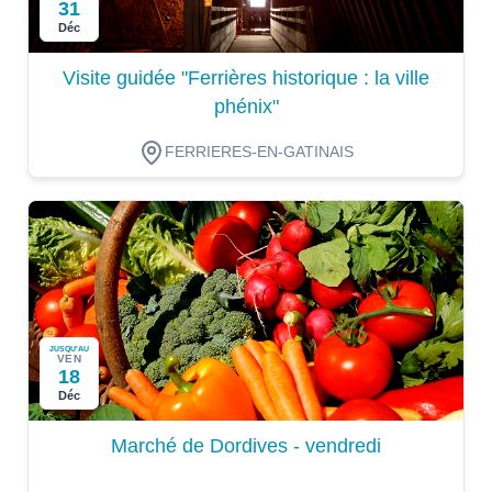
31
Déc
Visite guidée "Ferrières historique : la ville
phénix"
FERRIERES-EN-GATINAIS
JUSQU'AU
VEN
18
Déc
Marché de Dordives - vendredi