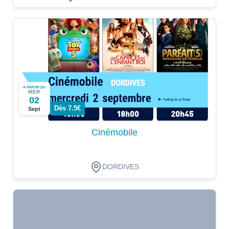
A PARTIR DU
MER
02
Dès 7.5€
Sept
Cinémobile
DORDIVES