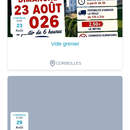
A PARTIR DU
DIM
23
Août
Vide grenier
CORBEILLES
A PARTIR DU
SAM
29
Août