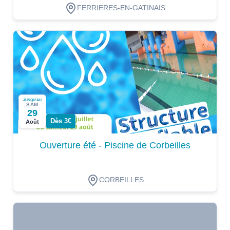
FERRIERES-EN-GATINAIS
JUSQU'AU
SAM
29
Dès 3€
Août
Ouverture été - Piscine de Corbeilles
CORBEILLES