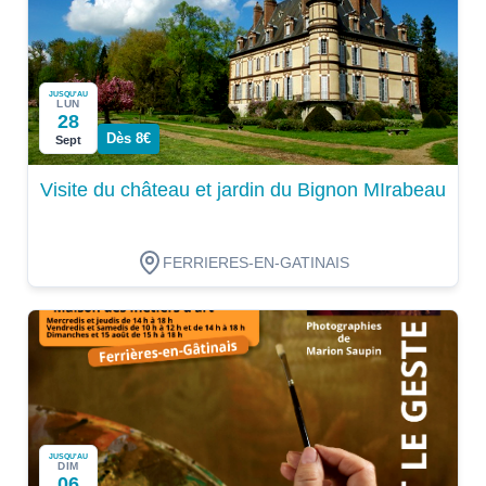
JUSQU'AU
LUN
28
Dès 8€
Sept
Visite du château et jardin du Bignon MIrabeau
FERRIERES-EN-GATINAIS
JUSQU'AU
DIM
06