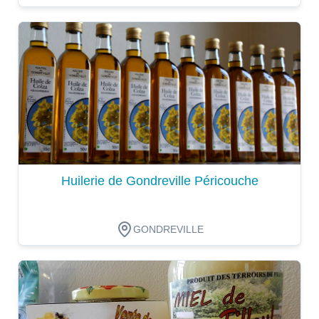
Dégustation
Huilerie de Gondreville Péricouche
GONDREVILLE
Dégustation