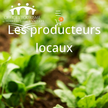
0
Les producteurs
locaux