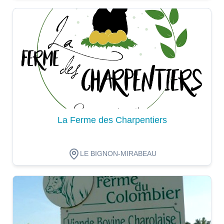
Dégustation
La Ferme des Charpentiers
LE BIGNON-MIRABEAU
Dégustation