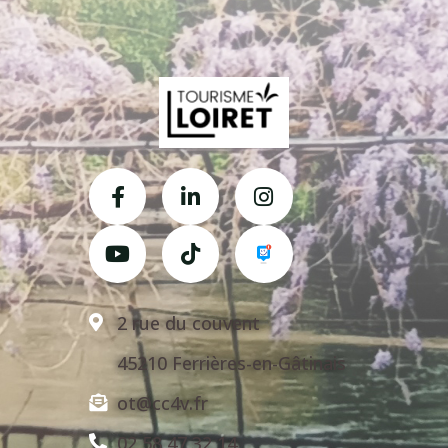
2 rue du couvent
45210 Ferrières-en-Gâtinais
ot@cc4v.fr
02 58 47 32 14