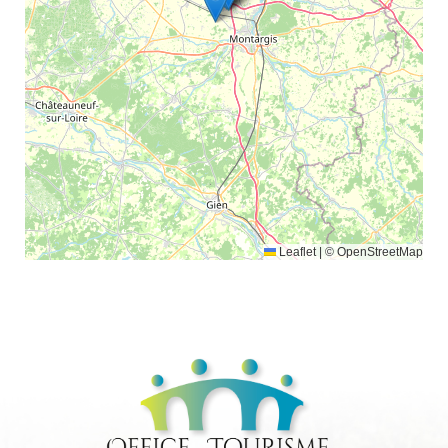
Leaflet
|
© OpenStreetMap