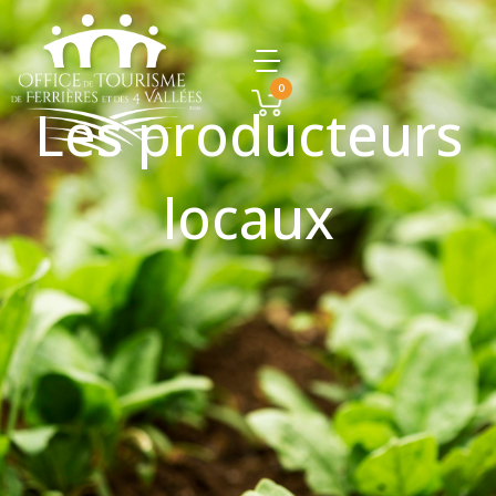
0
Les producteurs
locaux