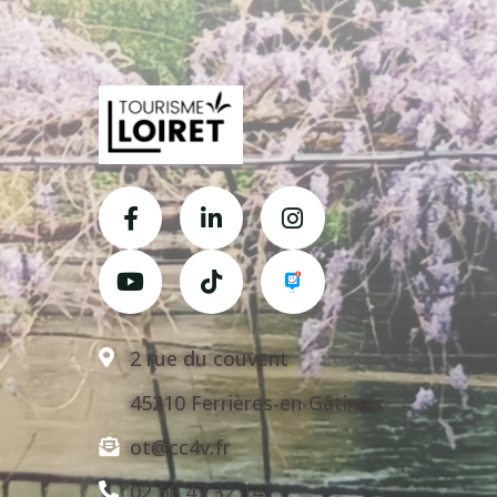
2 rue du couvent
45210 Ferrières-en-Gâtinais
ot@cc4v.fr
02 58 47 32 14