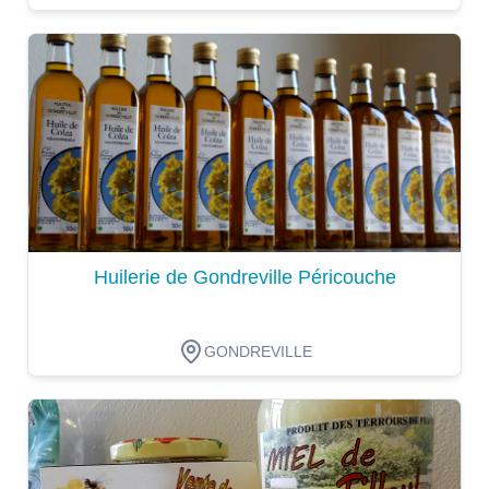
Dégustation
Huilerie de Gondreville Péricouche
GONDREVILLE
Dégustation