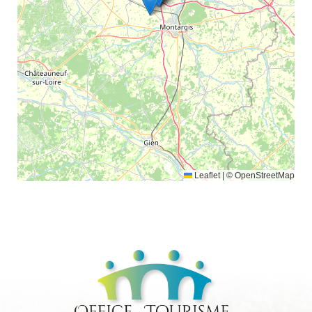
Leaflet
|
© OpenStreetMap