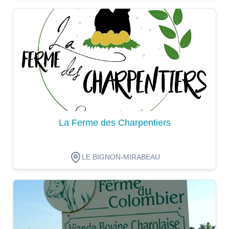
Dégustation
La Ferme des Charpentiers
LE BIGNON-MIRABEAU
Dégustation