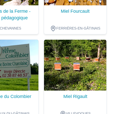
s de la Ferme -
Miel Fourcault
 pédagogique
CHEVANNES
FERRIÈRES-EN-GÂTINAIS
ion
Dégustation
e du Colombier
Miel Rigault
UX-DU-GÂTINAIS
VILLEVOQUES