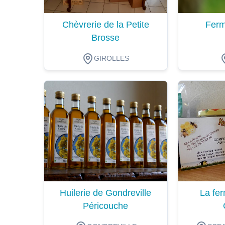
Chèvrerie de la Petite
Ferm
Brosse
GIROLLES
Dégustation
Dégustat
Huilerie de Gondreville
La fer
Péricouche