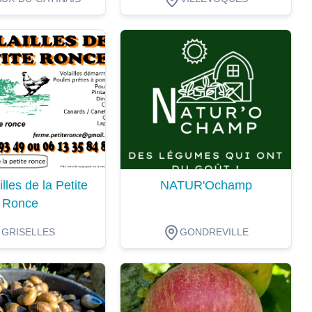
ion
Dégustation
lles de la Petite
NATUR'Ochamp
Ronce
GRISELLES
GONDREVILLE
ion
Dégustation