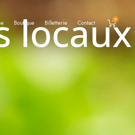
s locaux
0
se
Boutique
Billetterie
Contact