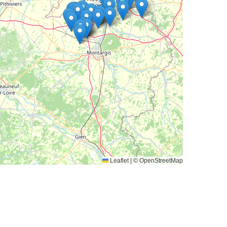
Leaflet
|
© OpenStreetMap