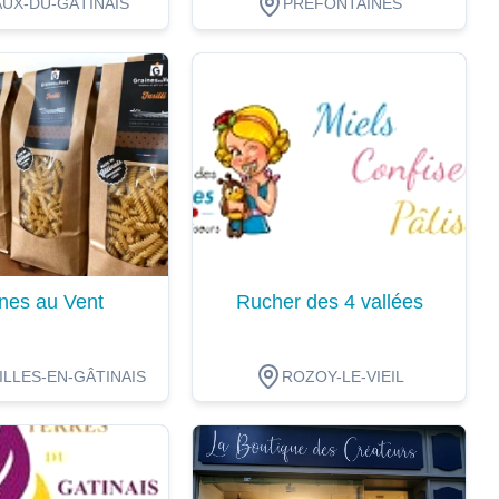
UX-DU-GÂTINAIS
PRÉFONTAINES
ion
Dégustation
nes au Vent
Rucher des 4 vallées
LLES-EN-GÂTINAIS
ROZOY-LE-VIEIL
ion
Dégustation