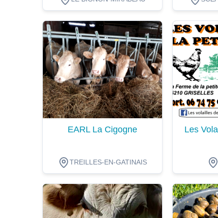
Dégustation
Dégustat
EARL La Cigogne
Les Volai
TREILLES-EN-GATINAIS
Dégustation
Dégustat