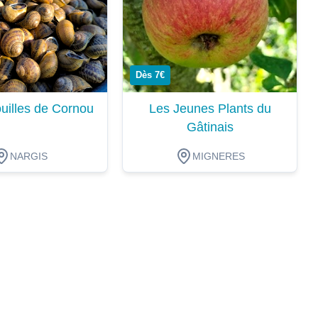
Dès 7€
uilles de Cornou
Les Jeunes Plants du
Gâtinais
NARGIS
MIGNERES
ion
Dégustation