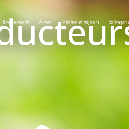
ducteur
Événements
À voir
Visites et séjours
Entrepri