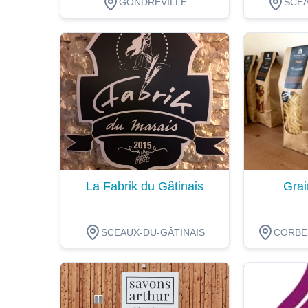
GONDREVILLE
SCEA
Dégustation
Dégustat
La Fabrik du Gâtinais
Grai
SCEAUX-DU-GÂTINAIS
CORBEI
Dégustation
Dégustat