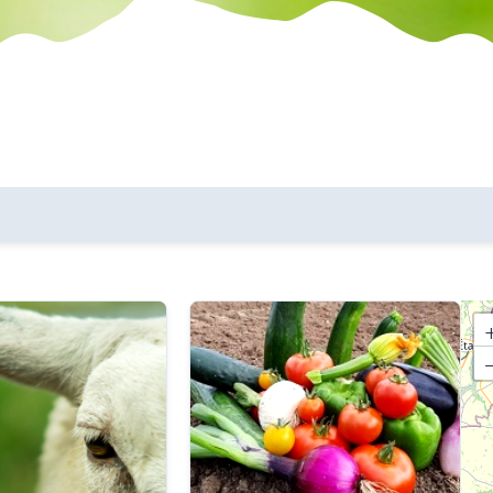
les communes
critères