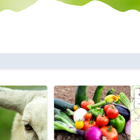
les communes
critères