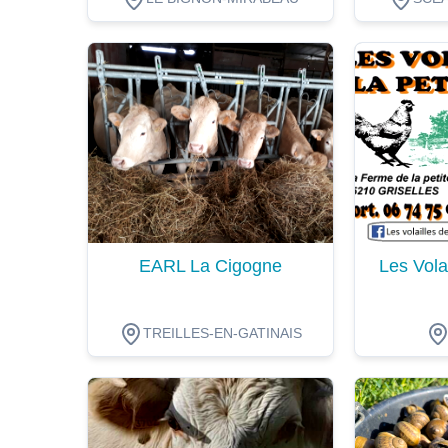
Dégustation
Dégustat
EARL La Cigogne
Les Volai
TREILLES-EN-GATINAIS
Dégustation
Dégustat