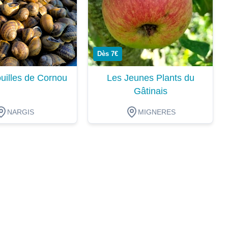
Dès 7€
uilles de Cornou
Les Jeunes Plants du
Gâtinais
NARGIS
MIGNERES
ion
Dégustation