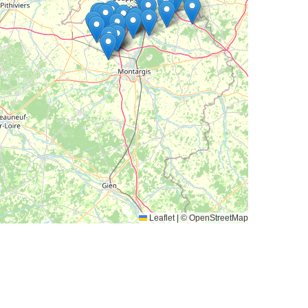
Leaflet
|
© OpenStreetMap