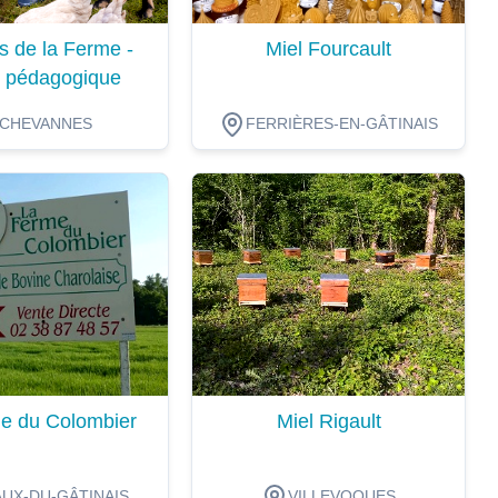
s de la Ferme -
Miel Fourcault
 pédagogique
CHEVANNES
FERRIÈRES-EN-GÂTINAIS
ion
Dégustation
e du Colombier
Miel Rigault
UX-DU-GÂTINAIS
VILLEVOQUES