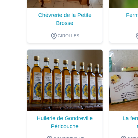
Chèvrerie de la Petite
Ferm
Brosse
GIROLLES
Dégustation
Dégustat
Huilerie de Gondreville
La fer
Péricouche