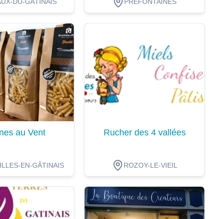
UX-DU-GÂTINAIS
PRÉFONTAINES
ion
Dégustation
nes au Vent
Rucher des 4 vallées
LLES-EN-GÂTINAIS
ROZOY-LE-VIEIL
ion
Dégustation