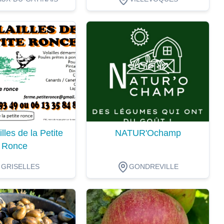
ion
Dégustation
lles de la Petite
NATUR'Ochamp
Ronce
GRISELLES
GONDREVILLE
ion
Dégustation