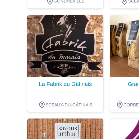
GONDREVILLE
SCEA
Dégustation
Dégustat
La Fabrik du Gâtinais
Grai
SCEAUX-DU-GÂTINAIS
CORBEI
Dégustation
Dégustat