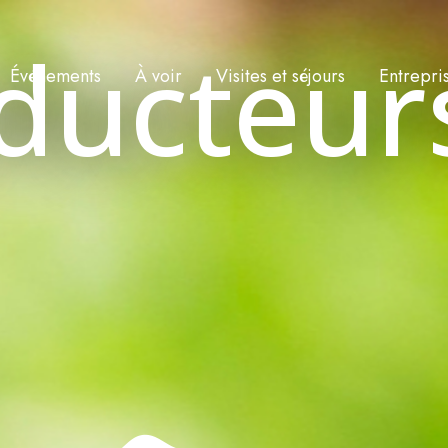
ducteur
Événements
À voir
Visites et séjours
Entrepri