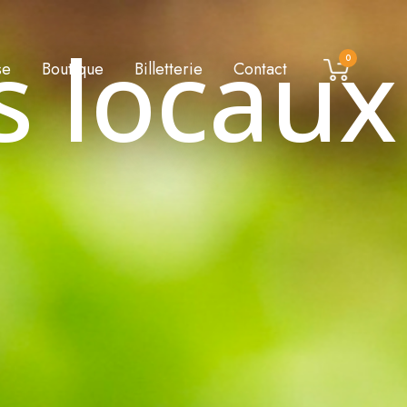
s locaux
0
se
Boutique
Billetterie
Contact