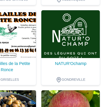
ion
Dégustation
lles de la Petite
NATUR'Ochamp
Ronce
GRISELLES
GONDREVILLE
ion
Dégustation