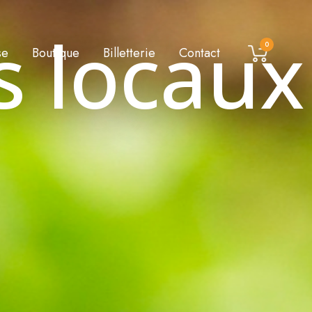
s locaux
0
se
Boutique
Billetterie
Contact