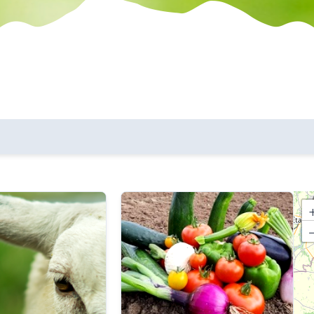
les communes
critères