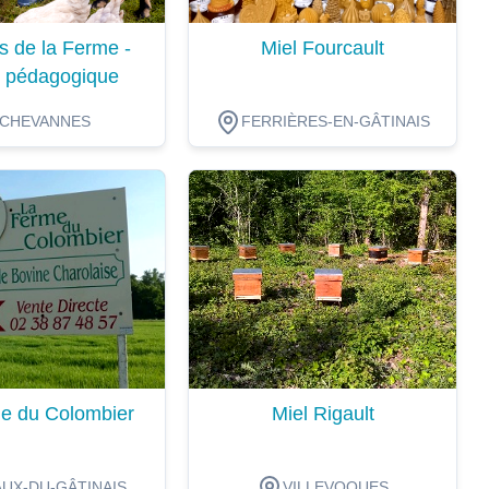
s de la Ferme -
Miel Fourcault
 pédagogique
CHEVANNES
FERRIÈRES-EN-GÂTINAIS
ion
Dégustation
e du Colombier
Miel Rigault
UX-DU-GÂTINAIS
VILLEVOQUES