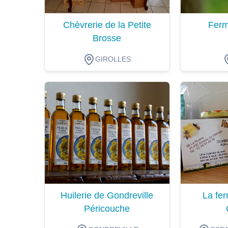
Chèvrerie de la Petite
Ferm
Brosse
GIROLLES
Dégustation
Dégustat
Huilerie de Gondreville
La fer
Péricouche