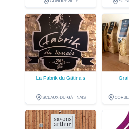
GONDREVILLE
SCEA
Dégustation
Dégustat
La Fabrik du Gâtinais
Grai
SCEAUX-DU-GÂTINAIS
CORBEI
Dégustation
Dégustat