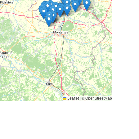
Leaflet
|
© OpenStreetMap