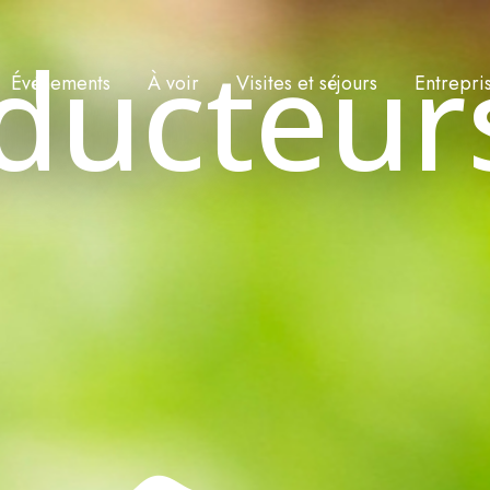
ducteur
Événements
À voir
Visites et séjours
Entrepri