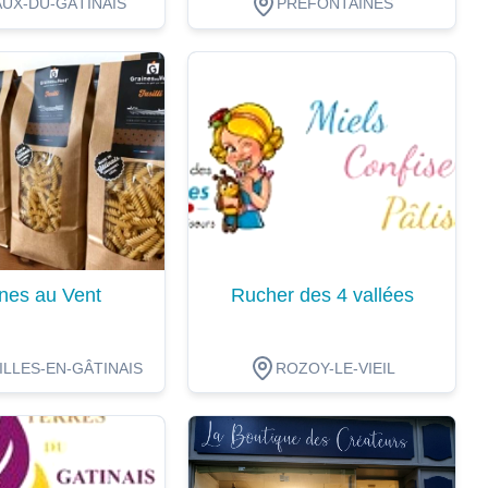
UX-DU-GÂTINAIS
PRÉFONTAINES
ion
Dégustation
nes au Vent
Rucher des 4 vallées
LLES-EN-GÂTINAIS
ROZOY-LE-VIEIL
ion
Dégustation