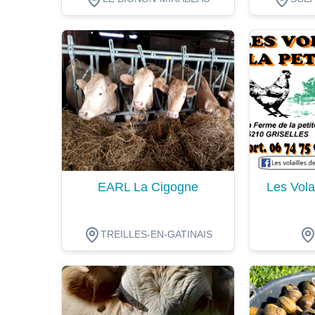
Dégustation
Dégustat
EARL La Cigogne
Les Volai
TREILLES-EN-GATINAIS
Dégustation
Dégustat