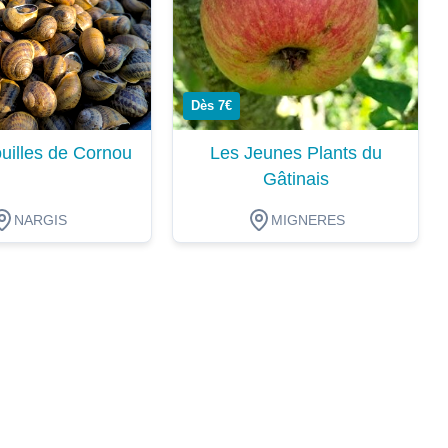
Dès 7€
uilles de Cornou
Les Jeunes Plants du
Gâtinais
NARGIS
MIGNERES
ion
Dégustation