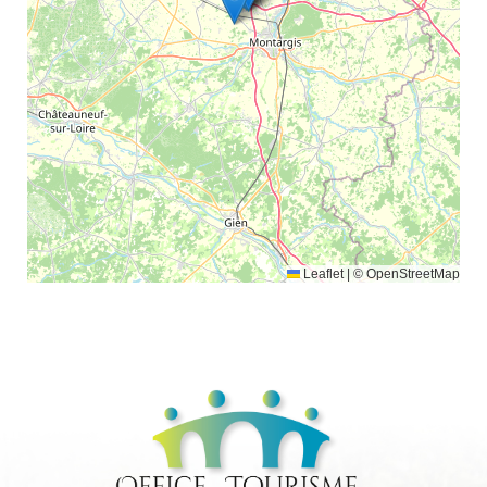
Leaflet
|
© OpenStreetMap