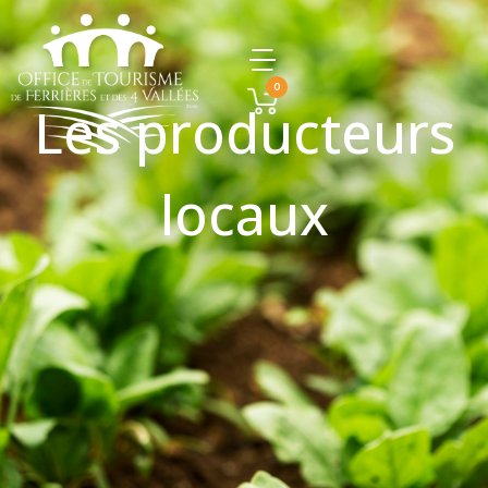
0
Les producteurs
locaux