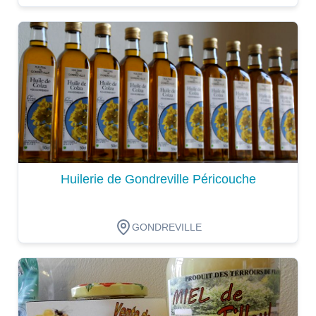
Dégustation
Huilerie de Gondreville Péricouche
GONDREVILLE
Dégustation