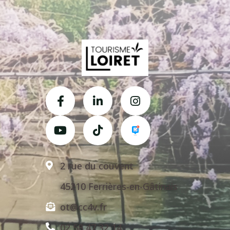
2 rue du couvent
45210 Ferrières-en-Gâtinais
ot@cc4v.fr
02 58 47 32 14