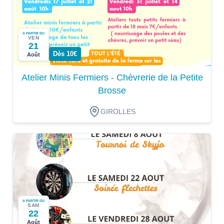
A PARTIR DU
VEN
21
Dès 10€
Août
Atelier Minis Fermiers - Chèvrerie de la Petite
Brosse
GIROLLES
A PARTIR DU
SAM
22
Août