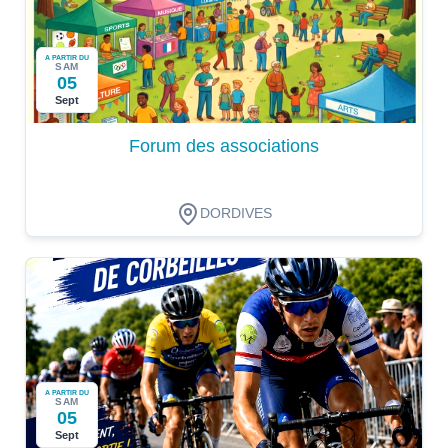
A PARTIR DU
SAM
05
Sept
Forum des associations
DORDIVES
A PARTIR DU
SAM
05
Sept