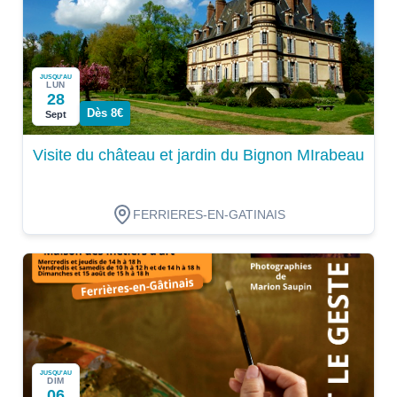
JUSQU'AU
LUN
28
Dès 8€
Sept
Visite du château et jardin du Bignon MIrabeau
FERRIERES-EN-GATINAIS
JUSQU'AU
DIM
06