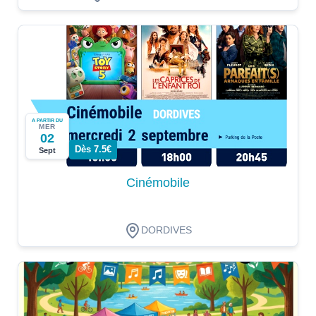
A PARTIR DU
MER
02
Dès 7.5€
Sept
Cinémobile
DORDIVES