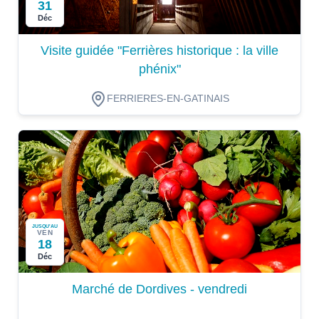
31
Déc
Visite guidée "Ferrières historique : la ville
phénix"
FERRIERES-EN-GATINAIS
JUSQU'AU
VEN
18
Déc
Marché de Dordives - vendredi