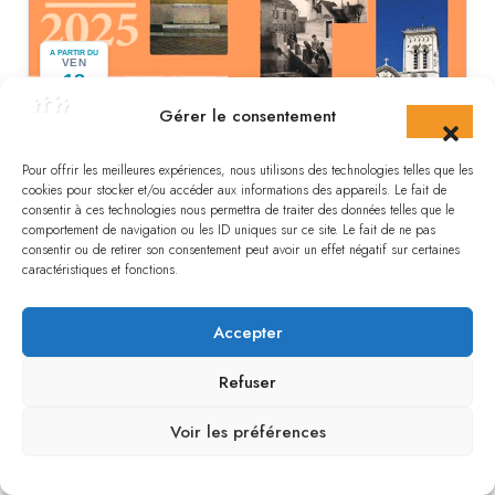
A PARTIR DU
VEN
18
Sept
Gérer le consentement
Exposition photographique
Pour offrir les meilleures expériences, nous utilisons des technologies telles que les
cookies pour stocker et/ou accéder aux informations des appareils. Le fait de
consentir à ces technologies nous permettra de traiter des données telles que le
FERRIERES-EN-GATINAIS
comportement de navigation ou les ID uniques sur ce site. Le fait de ne pas
consentir ou de retirer son consentement peut avoir un effet négatif sur certaines
caractéristiques et fonctions.
Accepter
Refuser
A PARTIR DU
Voir les préférences
DIM
20
Dès 25€
Sept