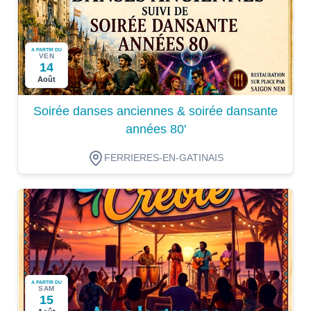
A PARTIR DU
VEN
14
Août
Soirée danses anciennes & soirée dansante
années 80'
FERRIERES-EN-GATINAIS
A PARTIR DU
SAM
15