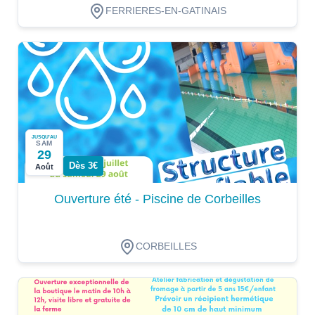
FERRIERES-EN-GATINAIS
JUSQU'AU
SAM
29
Dès 3€
Août
Ouverture été - Piscine de Corbeilles
CORBEILLES