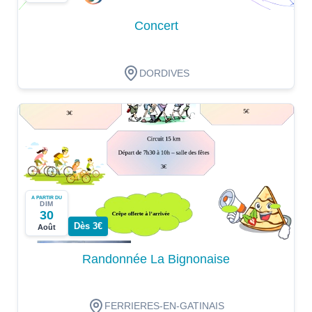
Concert
DORDIVES
A PARTIR DU
DIM
30
Dès 3€
Août
Randonnée La Bignonaise
FERRIERES-EN-GATINAIS