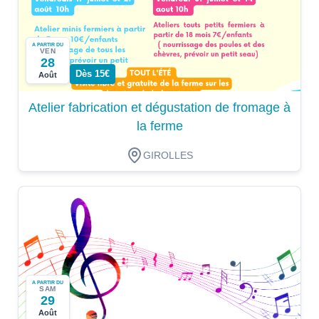
A PARTIR DU
VEN
28
Dès 15€
Août
Atelier fabrication et dégustation de fromage à
la ferme
GIROLLES
A PARTIR DU
SAM
29
Août