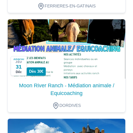
FERRIERES-EN-GATINAIS
JUSQU'AU
JEU
31
Dès 30€
Déc
Moon River Ranch - Médiation animale /
Equicoaching
DORDIVES