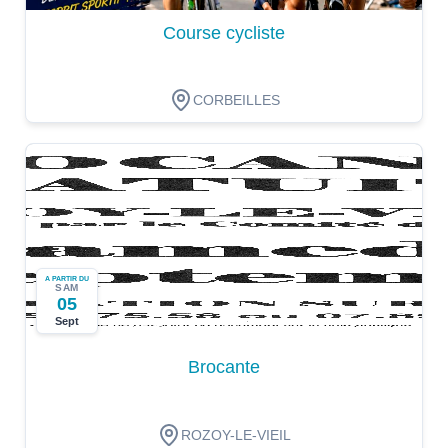
Course cycliste
CORBEILLES
A PARTIR DU
SAM
05
Sept
Brocante
ROZOY-LE-VIEIL