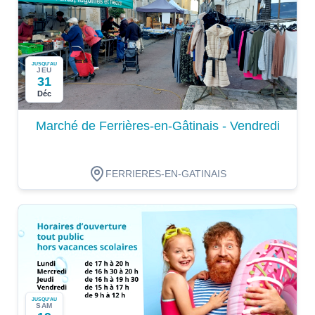
JUSQU'AU
JEU
31
Déc
Marché de Ferrières-en-Gâtinais - Vendredi
FERRIERES-EN-GATINAIS
JUSQU'AU
SAM