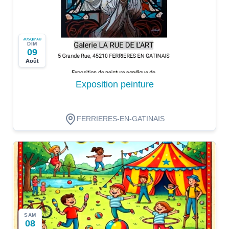
JUSQU'AU
DIM
09
Août
Exposition peinture
FERRIERES-EN-GATINAIS
SAM
08