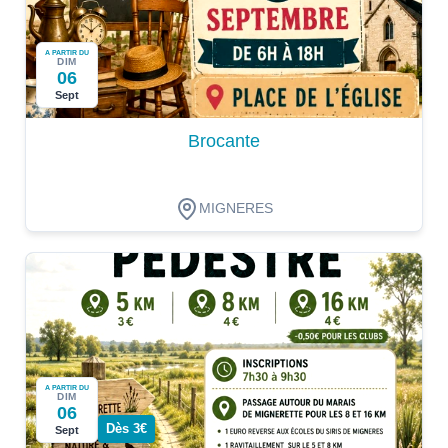
A PARTIR DU
DIM
06
Sept
Brocante
MIGNERES
A PARTIR DU
DIM
06
Dès 3€
Sept